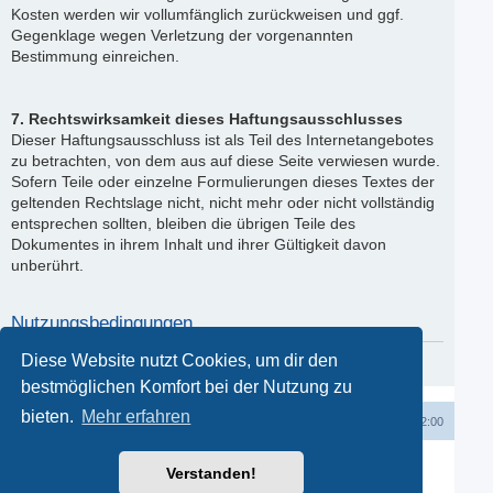
Kosten werden wir vollumfänglich zurückweisen und ggf.
Gegenklage wegen Verletzung der vorgenannten
Bestimmung einreichen.
7. Rechtswirksamkeit dieses Haftungsausschlusses
Dieser Haftungsausschluss ist als Teil des Internetangebotes
zu betrachten, von dem aus auf diese Seite verwiesen wurde.
Sofern Teile oder einzelne Formulierungen dieses Textes der
geltenden Rechtslage nicht, nicht mehr oder nicht vollständig
entsprechen sollten, bleiben die übrigen Teile des
Dokumentes in ihrem Inhalt und ihrer Gültigkeit davon
unberührt.
Nutzungsbedingungen
Diese Website nutzt Cookies, um dir den
Du kannst die Nutzungsbedingungen hier nachlesen:
Nutzungsbedingungen
bestmöglichen Komfort bei der Nutzung zu
bieten.
Mehr erfahren
Startseite
Startseite
Kontakt
Alle Zeiten sind
UTC+02:00
Powered by
phpBB
® Forum Software © phpBB Limited
Verstanden!
Deutsche Übersetzung durch
phpBB.de