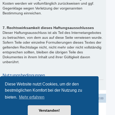
Kosten werden wir vollumfänglich zurückweisen und ggf.
Gegenklage wegen Verletzung der vorgenannten
Bestimmung einreichen.
7. Rechtswirksamkeit dieses Haftungsausschlusses
Dieser Haftungsausschluss ist als Teil des Internetangebotes
zu betrachten, von dem aus auf diese Seite verwiesen wurde.
Sofern Teile oder einzelne Formulierungen dieses Textes der
geltenden Rechtslage nicht, nicht mehr oder nicht vollständig
entsprechen sollten, bleiben die übrigen Teile des
Dokumentes in ihrem Inhalt und ihrer Gültigkeit davon
unberührt.
Nutzungsbedingungen
Diese Website nutzt Cookies, um dir den
Du kannst die Nutzungsbedingungen hier nachlesen:
Nutzungsbedingungen
bestmöglichen Komfort bei der Nutzung zu
bieten.
Mehr erfahren
Startseite
Startseite
Kontakt
Alle Zeiten sind
UTC+02:00
Powered by
phpBB
® Forum Software © phpBB Limited
Verstanden!
Deutsche Übersetzung durch
phpBB.de