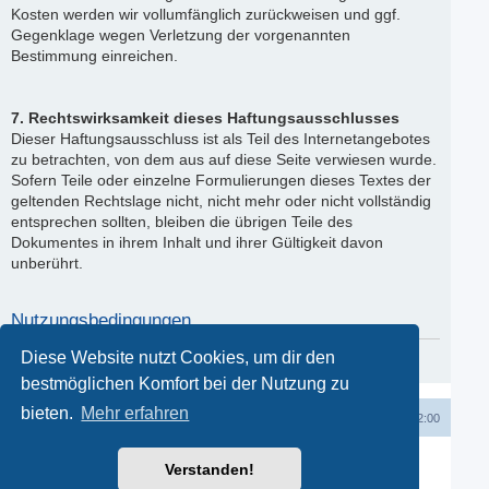
Kosten werden wir vollumfänglich zurückweisen und ggf.
Gegenklage wegen Verletzung der vorgenannten
Bestimmung einreichen.
7. Rechtswirksamkeit dieses Haftungsausschlusses
Dieser Haftungsausschluss ist als Teil des Internetangebotes
zu betrachten, von dem aus auf diese Seite verwiesen wurde.
Sofern Teile oder einzelne Formulierungen dieses Textes der
geltenden Rechtslage nicht, nicht mehr oder nicht vollständig
entsprechen sollten, bleiben die übrigen Teile des
Dokumentes in ihrem Inhalt und ihrer Gültigkeit davon
unberührt.
Nutzungsbedingungen
Diese Website nutzt Cookies, um dir den
Du kannst die Nutzungsbedingungen hier nachlesen:
Nutzungsbedingungen
bestmöglichen Komfort bei der Nutzung zu
bieten.
Mehr erfahren
Startseite
Startseite
Kontakt
Alle Zeiten sind
UTC+02:00
Powered by
phpBB
® Forum Software © phpBB Limited
Verstanden!
Deutsche Übersetzung durch
phpBB.de