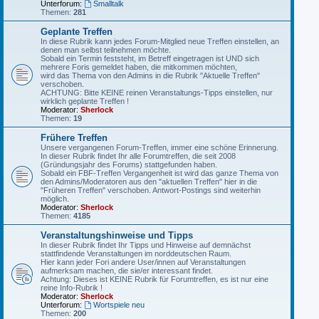
Unterforum:
Smalltalk
Themen:
281
Geplante Treffen
In diese Rubrik kann jedes Forum-Mitglied neue Treffen einstellen, an
denen man selbst teilnehmen möchte.
Sobald ein Termin feststeht, im Betreff eingetragen ist UND sich
mehrere Foris gemeldet haben, die mitkommen möchten,
wird das Thema von den Admins in die Rubrik "Aktuelle Treffen"
verschoben.
ACHTUNG: Bitte KEINE reinen Veranstaltungs-Tipps einstellen, nur
wirklich geplante Treffen !
Moderator:
Sherlock
Themen:
19
Frühere Treffen
Unsere vergangenen Forum-Treffen, immer eine schöne Erinnerung.
In dieser Rubrik findet Ihr alle Forumtreffen, die seit 2008
(Gründungsjahr des Forums) stattgefunden haben.
Sobald ein FBF-Treffen Vergangenheit ist wird das ganze Thema von
den Admins/Moderatoren aus den "aktuellen Treffen" hier in die
"Früheren Treffen" verschoben. Antwort-Postings sind weiterhin
möglich.
Moderator:
Sherlock
Themen:
4185
Veranstaltungshinweise und Tipps
In dieser Rubrik findet Ihr Tipps und Hinweise auf demnächst
stattfindende Veranstaltungen im norddeutschen Raum.
Hier kann jeder Fori andere User/innen auf Veranstaltungen
aufmerksam machen, die sie/er interessant findet.
Achtung: Dieses ist KEINE Rubrik für Forumtreffen, es ist nur eine
reine Info-Rubrik !
Moderator:
Sherlock
Unterforum:
Wortspiele neu
Themen:
200