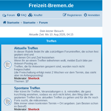
Freizeit-Bremen.de
Forum
FAQ
Knuffel
Registrieren
Anmelden
Startseite
Startseite
Forum
Dein letzter Besuch:
Aktuelle Zeit: Mo 10. Aug 2026, 04:15
Treffen
Aktuelle Treffen
In dieser Rubrik findet Ihr alle zukünftigen Forumtreffen, die schon fest
geplant sind und
bei denen Ort und Zeit feststehen
Wenn Ihr an einem Treffen teilnehmen wollt, meldet Euch bitte per
Antwort-Posting an.
Treffen, die für Antworten gesperrt sind, wurden noch nicht
freigeschaltet
(die Freischaltung erfolgt meist 2 Wochen vor dem Termin, das steht
aber im Anfangsposting)
Moderator:
Sherlock
Themen:
17
Spontane Treffen
Hier könnt Ihr Treffen, Veranstaltungen o. ä. reinstellen, die ganz
kurzfristig anstehen, sodass es sich nicht lohnt, den Weg über die
geplanten Treffen bzw. aktuellen Treffen zu gehen und für die Ihr noch
Foris sucht, die mitkommen.
Bitte immer einen konkreten Termin + Ort angeben. (am Besten schon
im Betreff)
Moderator:
Sherlock