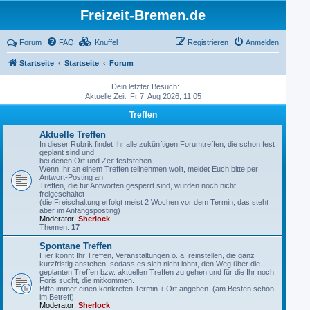
Freizeit-Bremen.de
Forum
FAQ
Knuffel
Registrieren
Anmelden
Startseite
Startseite
Forum
Dein letzter Besuch:
Aktuelle Zeit: Fr 7. Aug 2026, 11:05
Treffen
Aktuelle Treffen
In dieser Rubrik findet Ihr alle zukünftigen Forumtreffen, die schon fest
geplant sind und
bei denen Ort und Zeit feststehen
Wenn Ihr an einem Treffen teilnehmen wollt, meldet Euch bitte per
Antwort-Posting an.
Treffen, die für Antworten gesperrt sind, wurden noch nicht
freigeschaltet
(die Freischaltung erfolgt meist 2 Wochen vor dem Termin, das steht
aber im Anfangsposting)
Moderator:
Sherlock
Themen:
17
Spontane Treffen
Hier könnt Ihr Treffen, Veranstaltungen o. ä. reinstellen, die ganz
kurzfristig anstehen, sodass es sich nicht lohnt, den Weg über die
geplanten Treffen bzw. aktuellen Treffen zu gehen und für die Ihr noch
Foris sucht, die mitkommen.
Bitte immer einen konkreten Termin + Ort angeben. (am Besten schon
im Betreff)
Moderator:
Sherlock