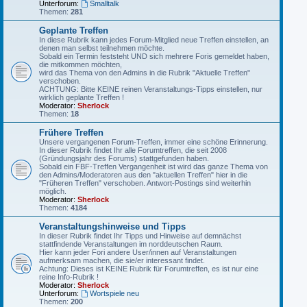
Unterforum:
Smalltalk
Themen:
281
Geplante Treffen
In diese Rubrik kann jedes Forum-Mitglied neue Treffen einstellen, an
denen man selbst teilnehmen möchte.
Sobald ein Termin feststeht UND sich mehrere Foris gemeldet haben,
die mitkommen möchten,
wird das Thema von den Admins in die Rubrik "Aktuelle Treffen"
verschoben.
ACHTUNG: Bitte KEINE reinen Veranstaltungs-Tipps einstellen, nur
wirklich geplante Treffen !
Moderator:
Sherlock
Themen:
18
Frühere Treffen
Unsere vergangenen Forum-Treffen, immer eine schöne Erinnerung.
In dieser Rubrik findet Ihr alle Forumtreffen, die seit 2008
(Gründungsjahr des Forums) stattgefunden haben.
Sobald ein FBF-Treffen Vergangenheit ist wird das ganze Thema von
den Admins/Moderatoren aus den "aktuellen Treffen" hier in die
"Früheren Treffen" verschoben. Antwort-Postings sind weiterhin
möglich.
Moderator:
Sherlock
Themen:
4184
Veranstaltungshinweise und Tipps
In dieser Rubrik findet Ihr Tipps und Hinweise auf demnächst
stattfindende Veranstaltungen im norddeutschen Raum.
Hier kann jeder Fori andere User/innen auf Veranstaltungen
aufmerksam machen, die sie/er interessant findet.
Achtung: Dieses ist KEINE Rubrik für Forumtreffen, es ist nur eine
reine Info-Rubrik !
Moderator:
Sherlock
Unterforum:
Wortspiele neu
Themen:
200