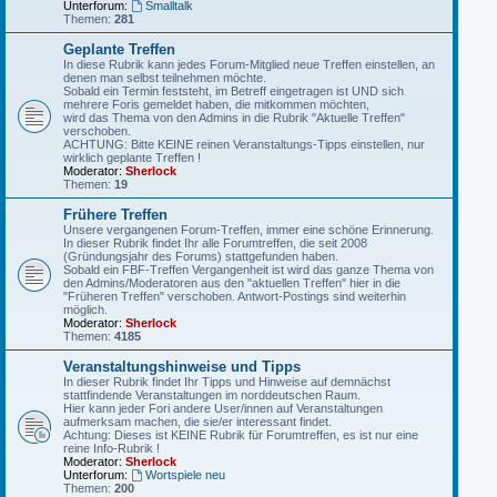
Unterforum:
Smalltalk
Themen:
281
Geplante Treffen
In diese Rubrik kann jedes Forum-Mitglied neue Treffen einstellen, an
denen man selbst teilnehmen möchte.
Sobald ein Termin feststeht, im Betreff eingetragen ist UND sich
mehrere Foris gemeldet haben, die mitkommen möchten,
wird das Thema von den Admins in die Rubrik "Aktuelle Treffen"
verschoben.
ACHTUNG: Bitte KEINE reinen Veranstaltungs-Tipps einstellen, nur
wirklich geplante Treffen !
Moderator:
Sherlock
Themen:
19
Frühere Treffen
Unsere vergangenen Forum-Treffen, immer eine schöne Erinnerung.
In dieser Rubrik findet Ihr alle Forumtreffen, die seit 2008
(Gründungsjahr des Forums) stattgefunden haben.
Sobald ein FBF-Treffen Vergangenheit ist wird das ganze Thema von
den Admins/Moderatoren aus den "aktuellen Treffen" hier in die
"Früheren Treffen" verschoben. Antwort-Postings sind weiterhin
möglich.
Moderator:
Sherlock
Themen:
4185
Veranstaltungshinweise und Tipps
In dieser Rubrik findet Ihr Tipps und Hinweise auf demnächst
stattfindende Veranstaltungen im norddeutschen Raum.
Hier kann jeder Fori andere User/innen auf Veranstaltungen
aufmerksam machen, die sie/er interessant findet.
Achtung: Dieses ist KEINE Rubrik für Forumtreffen, es ist nur eine
reine Info-Rubrik !
Moderator:
Sherlock
Unterforum:
Wortspiele neu
Themen:
200