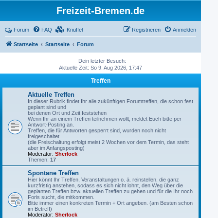
Freizeit-Bremen.de
Forum
FAQ
Knuffel
Registrieren
Anmelden
Startseite
Startseite
Forum
Dein letzter Besuch:
Aktuelle Zeit: So 9. Aug 2026, 17:47
Treffen
Aktuelle Treffen
In dieser Rubrik findet Ihr alle zukünftigen Forumtreffen, die schon fest
geplant sind und
bei denen Ort und Zeit feststehen
Wenn Ihr an einem Treffen teilnehmen wollt, meldet Euch bitte per
Antwort-Posting an.
Treffen, die für Antworten gesperrt sind, wurden noch nicht
freigeschaltet
(die Freischaltung erfolgt meist 2 Wochen vor dem Termin, das steht
aber im Anfangsposting)
Moderator:
Sherlock
Themen:
17
Spontane Treffen
Hier könnt Ihr Treffen, Veranstaltungen o. ä. reinstellen, die ganz
kurzfristig anstehen, sodass es sich nicht lohnt, den Weg über die
geplanten Treffen bzw. aktuellen Treffen zu gehen und für die Ihr noch
Foris sucht, die mitkommen.
Bitte immer einen konkreten Termin + Ort angeben. (am Besten schon
im Betreff)
Moderator:
Sherlock