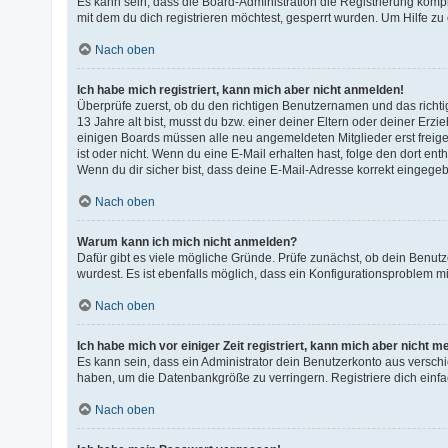
Es kann sein, dass die Board-Administration die Registrierung kom
mit dem du dich registrieren möchtest, gesperrt wurden. Um Hilfe zu
Nach oben
Ich habe mich registriert, kann mich aber nicht anmelden!
Überprüfe zuerst, ob du den richtigen Benutzernamen und das rich
13 Jahre alt bist, musst du bzw. einer deiner Eltern oder deiner Erz
einigen Boards müssen alle neu angemeldeten Mitglieder erst freigesc
ist oder nicht. Wenn du eine E-Mail erhalten hast, folge den dort e
Wenn du dir sicher bist, dass deine E-Mail-Adresse korrekt eingegeb
Nach oben
Warum kann ich mich nicht anmelden?
Dafür gibt es viele mögliche Gründe. Prüfe zunächst, ob dein Benutz
wurdest. Es ist ebenfalls möglich, dass ein Konfigurationsproblem mi
Nach oben
Ich habe mich vor einiger Zeit registriert, kann mich aber nicht 
Es kann sein, dass ein Administrator dein Benutzerkonto aus versch
haben, um die Datenbankgröße zu verringern. Registriere dich einfa
Nach oben