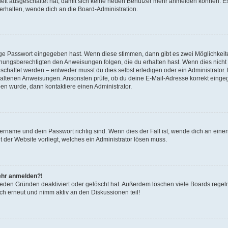
plett ausgeschaltet hat, damit sich keine neuen Benutzer mehr anmelden können. 
 erhalten, wende dich an die Board-Administration.
tige Passwort eingegeben hast. Wenn diese stimmen, dann gibt es zwei Möglichke
iehungsberechtigten den Anweisungen folgen, die du erhalten hast. Wenn dies nicht de
haltet werden – entweder musst du dies selbst erledigen oder ein Administrator. Be
nthaltenen Anweisungen. Ansonsten prüfe, ob du deine E-Mail-Adresse korrekt einge
en wurde, dann kontaktiere einen Administrator.
ername und dein Passwort richtig sind. Wenn dies der Fall ist, wende dich an eine
t der Website vorliegt, welches ein Administrator lösen muss.
mehr anmelden?!
ieden Gründen deaktiviert oder gelöscht hat. Außerdem löschen viele Boards regelm
ch erneut und nimm aktiv an den Diskussionen teil!