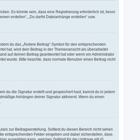
en. Es könnte sein, dass eine Registrierung erforderlich ist, bevor
emen erstellen“, „Du darfst Dateianhänge erstellen“ usw.
, indem du das „Ändere Beitrag“-Symbol für den entsprechenden
tet hat, wird dein Beitrag in der Themenansicht als überarbeitet
and auf deinen Beitrag geantwortet hat oder wenn ein Administrator
eitet wurde. Bitte beachte, dass normale Benutzer einen Beitrag nicht
 du die Signatur erstellt und gespeichert hast, kannst du in jedem
rdmäßige Anhängen deiner Signatur aktivierst. Wenn du einen
.
ars zur Beitragserstellung. Solltest du diesen Bereich nicht sehen
n die entsprechenden Felder eingeben und dabei sicherstellen, dass
zer auswählen kann, welches Zeitlimit für die Umfrage gilt (0