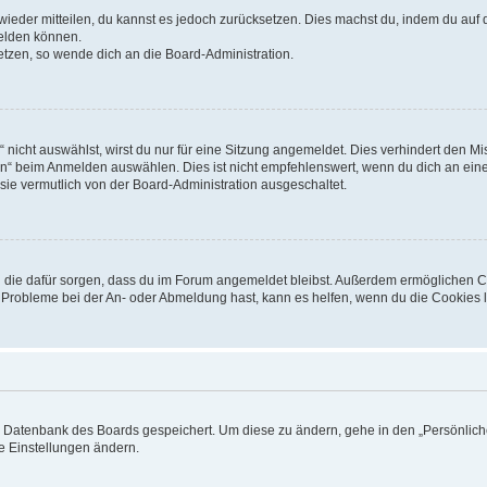
t wieder mitteilen, du kannst es jedoch zurücksetzen. Dies machst du, indem du auf
melden können.
setzen, so wende dich an die Board-Administration.
icht auswählst, wirst du nur für eine Sitzung angemeldet. Dies verhindert den M
“ beim Anmelden auswählen. Dies ist nicht empfehlenswert, wenn du dich an einem
sie vermutlich von der Board-Administration ausgeschaltet.
und die dafür sorgen, dass du im Forum angemeldet bleibst. Außerdem ermöglichen 
u Probleme bei der An- oder Abmeldung hast, kann es helfen, wenn du die Cookies l
er Datenbank des Boards gespeichert. Um diese zu ändern, gehe in den „Persönliche
e Einstellungen ändern.