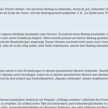
Thema“ klicken. Um auf einen Beitrag zu antworten, musst du auf „Antworten“ klick
s am Ende der Foren- und der Beitragsansicht aufgelistet. Z. B. „Du darfst neue Th
ine eigenen Beiträge bearbeiten oder löschen. Du kannst einen Beitrag bearbeiten
aum nach seiner Erstellung möglich. Wenn bereits jemand auf deinen Beitrag geantwor
punkt der Bearbeitungen angezeigt. Dieser Hinweis erscheint nicht, wenn noch niem
 falls sie es für nötig halten, eine Notiz hinterlassen, warum dein Beitrag überarb
ne solche in den Einstellungen in deinem persönlichen Bereich entwerfen. Nachdem
ne Signatur auch hinzufügen, indem du in deinem persönlichen Bereich das standa
nst du dort einfach das Kontrollkästchen „Signatur anhängen“ wieder deaktivieren
mas bearbeitest, findest du ein Register „Umfrage erstellen“ unterhalb des Formul
 zu erstellen. Du solltest einen Titel und mindestens zwei Antwortmöglichkeiten i
 unter „Auswahlmöglichkeiten pro Benutzer“ festlegen, wie viele Optionen ein Benut