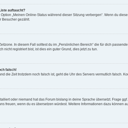
iste auftaucht?
ne Option „Meinen Online-Status während dieser Sitzung verbergen“. Wenn du diese
er Besucher gezählt.
itzone. In diesem Fall solltest du im „Persönlichen Bereich“ die für dich passende Z
cht registriert bist, ist dies ein guter Grund, dies jetzt zu tun.
och falsch!
t und die Zeit trotzdem noch falsch ist, geht die Uhr des Servers vermutlich falsch.
talliert oder niemand hat das Forum bislang in deine Sprache übersetzt. Frage ggf
 wir uns freuen, wenn du es übersetzen würdest. Weitere Informationen dazu können 