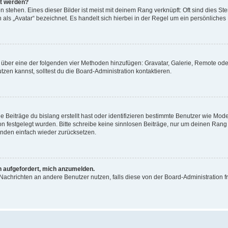
gt werden?
stehen. Eines dieser Bilder ist meist mit deinem Rang verknüpft: Oft sind dies St
als „Avatar“ bezeichnet. Es handelt sich hierbei in der Regel um ein persönliches 
ar über eine der folgenden vier Methoden hinzufügen: Gravatar, Galerie, Remote 
en kannst, solltest du die Board-Administration kontaktieren.
 Beiträge du bislang erstellt hast oder identifizieren bestimmte Benutzer wie Mo
ion festgelegt wurden. Bitte schreibe keine sinnlosen Beiträge, nur um deinen Ran
änden einfach wieder zurücksetzen.
ch aufgefordert, mich anzumelden.
ür Nachrichten an andere Benutzer nutzen, falls diese von der Board-Administratio