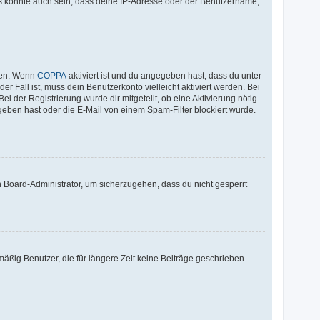
Es könnte auch sein, dass deine IP-Adresse oder der Benutzername,
iten. Wenn
COPPA
aktiviert ist und du angegeben hast, dass du unter
r Fall ist, muss dein Benutzerkonto vielleicht aktiviert werden. Bei
i der Registrierung wurde dir mitgeteilt, ob eine Aktivierung nötig
geben hast oder die E-Mail von einem Spam-Filter blockiert wurde.
n Board-Administrator, um sicherzugehen, dass du nicht gesperrt
äßig Benutzer, die für längere Zeit keine Beiträge geschrieben