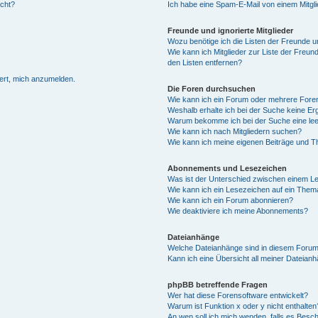
ucht?
Ich habe eine Spam-E-Mail von einem Mitgli
Freunde und ignorierte Mitglieder
Wozu benötige ich die Listen der Freunde un
Wie kann ich Mitglieder zur Liste der Freund
den Listen entfernen?
dert, mich anzumelden.
Die Foren durchsuchen
Wie kann ich ein Forum oder mehrere For
Weshalb erhalte ich bei der Suche keine E
Warum bekomme ich bei der Suche eine lee
Wie kann ich nach Mitgliedern suchen?
Wie kann ich meine eigenen Beiträge und 
Abonnements und Lesezeichen
Was ist der Unterschied zwischen einem 
Wie kann ich ein Lesezeichen auf ein The
Wie kann ich ein Forum abonnieren?
Wie deaktiviere ich meine Abonnements?
Dateianhänge
Welche Dateianhänge sind in diesem Forum
Kann ich eine Übersicht all meiner Dateian
phpBB betreffende Fragen
Wer hat diese Forensoftware entwickelt?
Warum ist Funktion x oder y nicht enthalten
An wen soll ich mich wenden, falls es Besc