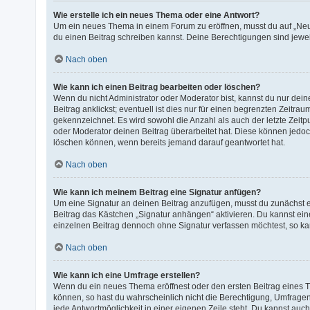
Wie erstelle ich ein neues Thema oder eine Antwort?
Um ein neues Thema in einem Forum zu eröffnen, musst du auf „Neues 
du einen Beitrag schreiben kannst. Deine Berechtigungen sind jeweil
Nach oben
Wie kann ich einen Beitrag bearbeiten oder löschen?
Wenn du nicht Administrator oder Moderator bist, kannst du nur de
Beitrag anklickst; eventuell ist dies nur für einen begrenzten Zeitr
gekennzeichnet. Es wird sowohl die Anzahl als auch der letzte Zeit
oder Moderator deinen Beitrag überarbeitet hat. Diese können jedoch,
löschen können, wenn bereits jemand darauf geantwortet hat.
Nach oben
Wie kann ich meinem Beitrag eine Signatur anfügen?
Um eine Signatur an deinen Beitrag anzufügen, musst du zunächst ei
Beitrag das Kästchen „Signatur anhängen“ aktivieren. Du kannst ei
einzelnen Beitrag dennoch ohne Signatur verfassen möchtest, so kan
Nach oben
Wie kann ich eine Umfrage erstellen?
Wenn du ein neues Thema eröffnest oder den ersten Beitrag eines The
können, so hast du wahrscheinlich nicht die Berechtigung, Umfragen
jede Antwortmöglichkeit in einer eigenen Zeile steht. Du kannst auch