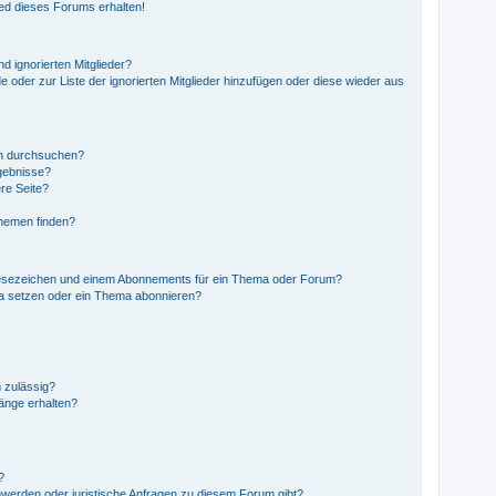
ed dieses Forums erhalten!
d ignorierten Mitglieder?
e oder zur Liste der ignorierten Mitglieder hinzufügen oder diese wieder aus
en durchsuchen?
rgebnisse?
re Seite?
Themen finden?
Lesezeichen und einem Abonnements für ein Thema oder Forum?
ma setzen oder ein Thema abonnieren?
 zulässig?
hänge erhalten?
?
hwerden oder juristische Anfragen zu diesem Forum gibt?