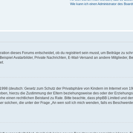
Wie kann ich einen Administrator des Board
tion dieses Forums entscheidet, ob du registriert sein musst, um Beiträge zu schreibe
eispiel Avatarbilder, Private Nachrichten, E-Mail-Versand an andere Mitglieder, Be
et.
1998 (deutsch: Gesetz zum Schutz der Privatsphäre von Kindern im Internet von 199
ben, hierzu die Zustimmung der Eltern beziehungsweise des oder der Erziehungsber
t, ziehe einen rechtlichen Beistand zu Rate. Bitte beachte, dass phpBB Limited und
außer solchen, die unter der Frage „An wen soll ich mich wenden, falls es Beschwer