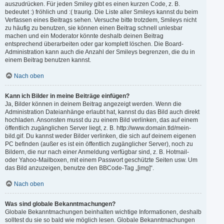
auszudrücken. Für jeden Smiley gibt es einen kurzen Code, z. B.
bedeutet :) fröhlich und :( traurig. Die Liste aller Smileys kannst du beim
Verfassen eines Beitrags sehen. Versuche bitte trotzdem, Smileys nicht
zu häufig zu benutzen, sie können einen Beitrag schnell unlesbar
machen und ein Moderator könnte deshalb deinen Beitrag
entsprechend überarbeiten oder gar komplett löschen. Die Board-
Administration kann auch die Anzahl der Smileys begrenzen, die du in
einem Beitrag benutzen kannst.
Nach oben
Kann ich Bilder in meine Beiträge einfügen?
Ja, Bilder können in deinem Beitrag angezeigt werden. Wenn die
Administration Dateianhänge erlaubt hat, kannst du das Bild auch direkt
hochladen. Ansonsten musst du zu einem Bild verlinken, das auf einem
öffentlich zugänglichen Server liegt, z. B. http://www.domain.tld/mein-
bild.gif. Du kannst weder Bilder verlinken, die sich auf deinem eigenen
PC befinden (außer es ist ein öffentlich zugänglicher Server), noch zu
Bildern, die nur nach einer Anmeldung verfügbar sind, z. B. Hotmail-
oder Yahoo-Mailboxen, mit einem Passwort geschützte Seiten usw. Um
das Bild anzuzeigen, benutze den BBCode-Tag „[img]“.
Nach oben
Was sind globale Bekanntmachungen?
Globale Bekanntmachungen beinhalten wichtige Informationen, deshalb
solltest du sie so bald wie möglich lesen. Globale Bekanntmachungen