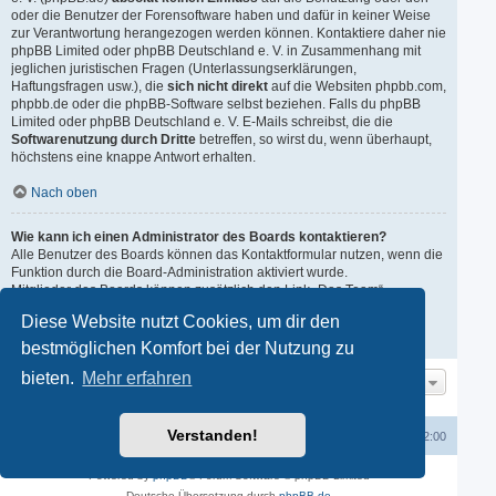
oder die Benutzer der Forensoftware haben und dafür in keiner Weise
zur Verantwortung herangezogen werden können. Kontaktiere daher nie
phpBB Limited oder phpBB Deutschland e. V. in Zusammenhang mit
jeglichen juristischen Fragen (Unterlassungserklärungen,
Haftungsfragen usw.), die
sich nicht direkt
auf die Websiten phpbb.com,
phpbb.de oder die phpBB-Software selbst beziehen. Falls du phpBB
Limited oder phpBB Deutschland e. V. E-Mails schreibst, die die
Softwarenutzung durch Dritte
betreffen, so wirst du, wenn überhaupt,
höchstens eine knappe Antwort erhalten.
Nach oben
Wie kann ich einen Administrator des Boards kontaktieren?
Alle Benutzer des Boards können das Kontaktformular nutzen, wenn die
Funktion durch die Board-Administration aktiviert wurde.
Mitglieder des Boards können zusätzlich den Link „Das Team“
verwenden.
Diese Website nutzt Cookies, um dir den
Nach oben
bestmöglichen Komfort bei der Nutzung zu
bieten.
Mehr erfahren
Gehe zu
Verstanden!
Startseite
Startseite
Kontakt
Alle Zeiten sind
UTC+02:00
Powered by
phpBB
® Forum Software © phpBB Limited
Deutsche Übersetzung durch
phpBB.de