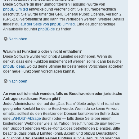
Diese Software (in ihrer unmodifizierten Fassung) wurde von
phpBB Limited
entwickelt und veröffentlicht. Sie ist urheberrechtlich
geschützt. Sie wurde unter der GNU General Public License, Version 2
(GPL-2.0) veröffentlicht und kann frei vertrieben werden. Weitere Details
findest du
auf der Seite von phpBB Limited
. Eine deutschsprachige
Anlaufstelle ist unter
phpBB.de
zu finden.
Nach oben
Warum ist Funktion x oder y nicht enthalten?
Diese Software wurde von phpBB Limited geschrieben. Wenn du
denkst, dass eine Funktion implementiert werden sollte, dann besuche
phpBB Ideas
, wo du deine Stimme für bestehende Vorschläge abgeben
oder neue Funktionen vorschlagen kannst.
Nach oben
An wen soll ich mich wenden, falls es Beschwerden oder juristische
Anfragen zu diesem Forum gibt?
Jeder Administrator, der auf der „Das Team“-Seite aufgeführt ist, ist ein
geeigneter Kontakt für deine Beschwerde. Wenn du so keine Antwort
erhältst, solltest du den Besitzer der Domain kontaktieren (führe dazu
eine
„WHOIS“-Abfrage
durch) oder — falls diese Seite bei einem
kostenlosen Webhoster wie z. B. Yahoo!, free.fr, funpic.de usw. liegt —
den Support oder den Abuse-Kontakt des betreffenden Dienstes. Bitte
beachte, dass phpBB Limited (phpBB.com) und phpBB Deutschland
e. V. (phpBB.de)
absolut keinen Einfluss
auf die Benutzung oder den