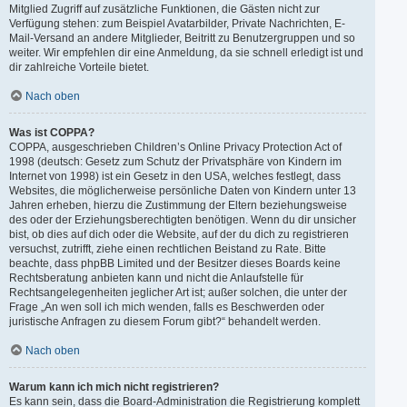
Mitglied Zugriff auf zusätzliche Funktionen, die Gästen nicht zur
Verfügung stehen: zum Beispiel Avatarbilder, Private Nachrichten, E-
Mail-Versand an andere Mitglieder, Beitritt zu Benutzergruppen und so
weiter. Wir empfehlen dir eine Anmeldung, da sie schnell erledigt ist und
dir zahlreiche Vorteile bietet.
Nach oben
Was ist COPPA?
COPPA, ausgeschrieben Children’s Online Privacy Protection Act of
1998 (deutsch: Gesetz zum Schutz der Privatsphäre von Kindern im
Internet von 1998) ist ein Gesetz in den USA, welches festlegt, dass
Websites, die möglicherweise persönliche Daten von Kindern unter 13
Jahren erheben, hierzu die Zustimmung der Eltern beziehungsweise
des oder der Erziehungsberechtigten benötigen. Wenn du dir unsicher
bist, ob dies auf dich oder die Website, auf der du dich zu registrieren
versuchst, zutrifft, ziehe einen rechtlichen Beistand zu Rate. Bitte
beachte, dass phpBB Limited und der Besitzer dieses Boards keine
Rechtsberatung anbieten kann und nicht die Anlaufstelle für
Rechtsangelegenheiten jeglicher Art ist; außer solchen, die unter der
Frage „An wen soll ich mich wenden, falls es Beschwerden oder
juristische Anfragen zu diesem Forum gibt?“ behandelt werden.
Nach oben
Warum kann ich mich nicht registrieren?
Es kann sein, dass die Board-Administration die Registrierung komplett