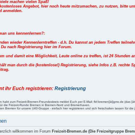
piele machen vielen Spaß!
ostenloses Angebot, hier noch heute mitzumachen, zu nutzen, bitte unt
nd anmelden.
man uns kennenlernen?:
inden wieder Kennenlerntreffen - d.h. Du kannst an jedem Treffen teilneh
st Du nach Registrierung hier im Forum.
m und damit eine Möglichkeit, Leute online zu treffen, ist 24 Stunden a
ält man durch die (kostenlose!) Registrierung, siehe Infos z.B. rechte S
trag.
nt ihr Euch registrieren:
Registrierung
gen habt zum Freizeit-Bremen-Freundeskreis meldet Euch per E-Mail: fbf-bremen[ät]gmx.de (das [ä
 für die Freizeit-Runde Bremen in Bremen-Nord und Bremerhaven.
täten Bremen für unsere U40-Gruppe - einfach hier registrieren und sich freischalten lassen für die 
men
herzlich willkommen im Forum
Freizeit-Bremen.de (Die Freizeitgruppe Bre