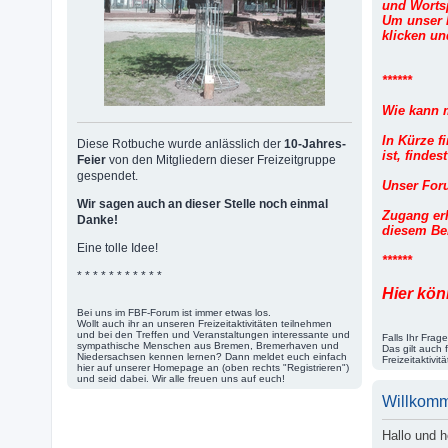
und Worts
Um unser k
klicken u
******
Wie kann 
In Kürze f
Diese Rotbuche wurde anlässlich der
10-Jahres-
ist, finde
Feier
von den Mitgliedern dieser Freizeitgruppe
gespendet.
Unser Foru
Wir sagen auch an dieser Stelle noch einmal
Zugang erh
Danke!
diesem Bei
Eine tolle Idee!
******
* * * * * * * * * * *
Hier kön
Bei uns im FBF-Forum ist immer etwas los.
Wollt auch ihr an unseren Freizeitaktivitäten teilnehmen
und bei den Treffen und Veranstaltungen interessante und
Falls Ihr Fra
sympathische Menschen aus Bremen, Bremerhaven und
Das gilt auch
Niedersachsen kennen lernen? Dann meldet euch einfach
Freizeitaktivi
hier auf unserer Homepage an (oben rechts "Registrieren")
und seid dabei. Wir alle freuen uns auf euch!
Willkom
Hallo und 