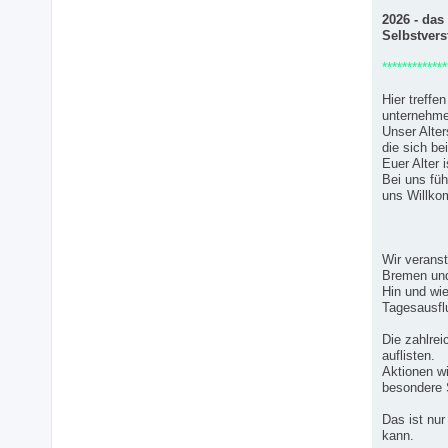
2026 - das
Selbstvers
*************
Hier treff
unternehmen
Unser Alter
die sich be
Euer Alter 
Bei uns füh
uns Willk
Wir verans
Bremen und
Hin und wi
Tagesausflu
Die zahlrei
auflisten.
Aktionen wi
besondere 
Das ist nur
kann.