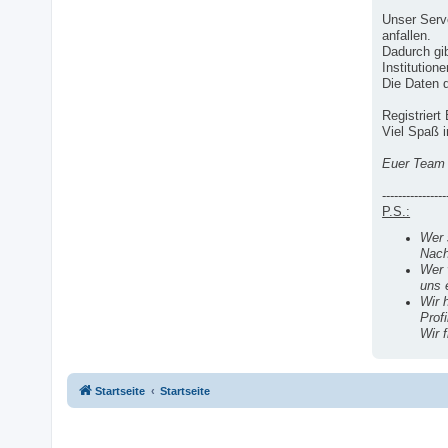
Unser Serv
anfallen.
Dadurch gi
Institutione
Die Daten d
Registriert
Viel Spaß 
Euer Team 
----------------
P.S.:
Wer 
Nach
Wer 
uns 
Wir 
Prof
Wir f
Startseite
Startseite