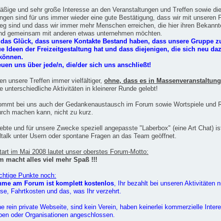
ßige und sehr große Interesse an den Veranstaltungen und Treffen sowie die 
gen sind für uns immer wieder eine gute Bestätigung, dass wir mit unseren F
Weg sind und dass wir immer mehr Menschen erreichen, die hier ihren Bekann
und gemeinsam mit anderen etwas unternehmen möchten.
 das Glück, dass unsere Kontakte Bestand haben, dass unsere Gruppe z
e Ideen der Freizeitgestaltung hat und dass diejenigen, die sich neu daz
 können.
euen uns über jede/n, die/der sich uns anschließt!
n unsere Treffen immer vielfältiger,
ohne, dass es in Massenveranstaltung
e unterschiedliche Aktivitäten in kleinerer Runde gelebt!
kommt bei uns auch der Gedankenaustausch im Forum sowie Wortspiele und R
rch machen kann, nicht zu kurz.
ebte und für unsere Zwecke speziell angepasste "Laberbox" (eine Art Chat) is
ltalk unter Usern oder spontane Fragen an das Team geöffnet.
tart im Mai 2008 lautet unser oberstes Forum-Motto:
macht alles viel mehr Spaß !!!
ichtige Punkte noch:
ahme am Forum ist komplett kostenlos
, Ihr bezahlt bei unseren Aktivitäten 
eise, Fahrtkosten und das, was Ihr verzehrt.
ne rein private Webseite, sind kein Verein, haben keinerlei kommerzielle Inte
pen oder Organisationen angeschlossen.