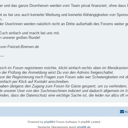
er und das ganze Drumherum werden vom Team privat finanziert, ohne dass K
bt es bei uns auch keinerlei Werbung und keinerlei Abhängigkeiten von Spons
n.
er User/innen werden natürlich nicht an Dritte außerhalb des Forums weiter 
 Euch einfach und macht bei uns mit.
in unserer großen Runde!
von Freizeit-Bremen.de
----
sich im Forum registrieren möchte, klickt einfach rechts oben im Menükasten 
 der Prüfung der Anmeldung wirst Du von den Admins freigeschaltet.
vor der Registrierung noch Fragen zum Forum oder wer Schwierigkeiten mit 
einfach per Klick auf Kontakt anschreiben.
haben übrigens den Zugang zum Forum für Gäste gesperrt, um zu verhindern, 
ile unserer User von den Suchmaschinen indiziert und dadurch allgemein im In
inden, dass der Datenschutz eine wichtige Sache ist, die leider nur allzu oft v
Ko
Powered by
phpBB
® Forum Software © phpBB Limited
Deutsche Übersetzung durch
phpBB.de