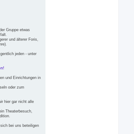
 der Gruppe etwas
alt.
rer und älterer Foris,
re).
gentlich jeden - unter
en!
en und Einrichtungen in
nseln oder zum
 hier gar nicht alle
 ein Theaterbesuch,
ition.
sich bei uns beteiligen