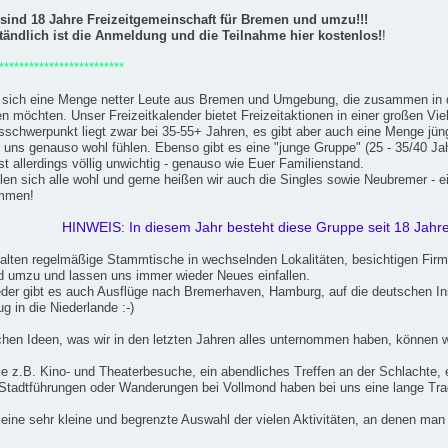
 sind 18 Jahre Freizeitgemeinschaft für Bremen und umzu!!!
tändlich ist die Anmeldung und die Teilnahme hier kostenlos!
!
*************************
en sich eine Menge netter Leute aus Bremen und Umgebung, die zusammen in
 möchten. Unser Freizeitkalender bietet Freizeitaktionen in einer großen Vielf
sschwerpunkt liegt zwar bei 35-55+ Jahren, es gibt aber auch eine Menge jünge
i uns genauso wohl fühlen. Ebenso gibt es eine "junge Gruppe" (25 - 35/40 Jah
ist allerdings völlig unwichtig - genauso wie Euer Familienstand.
len sich alle wohl und gerne heißen wir auch die Singles sowie Neubremer - ei
ommen!
HINWEIS: In diesem Jahr besteht diese Gruppe seit 18 Jahr
talten regelmäßige Stammtische in wechselnden Lokalitäten, besichtigen Firm
 umzu und lassen uns immer wieder Neues einfallen.
eder gibt es auch Ausflüge nach Bremerhaven, Hamburg, auf die deutschen I
g in die Niederlande :-)
chen Ideen, was wir in den letzten Jahren alles unternommen haben, können wir
e z.B. Kino- und Theaterbesuche, ein abendliches Treffen an der Schlachte,
Stadtführungen oder Wanderungen bei Vollmond haben bei uns eine lange Trad
 eine sehr kleine und begrenzte Auswahl der vielen Aktivitäten, an denen man 