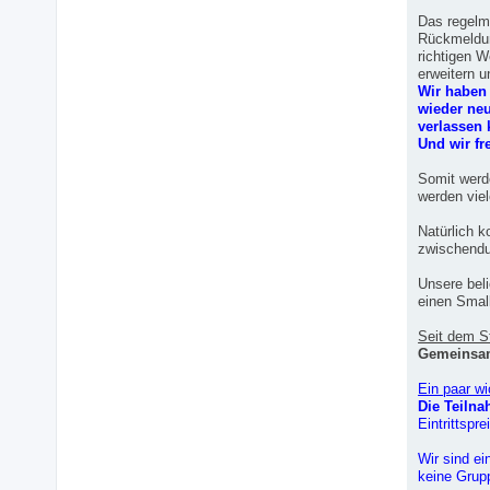
Das regelmä
Rückmeldun
richtigen 
erweitern 
Wir haben
wieder neu
verlassen
Und wir fr
Somit werde
werden viel
Natürlich 
zwischendu
Unsere beli
einen Smal
Seit dem S
Gemeinsam 
Ein paar w
Die Teiln
Eintrittspr
Wir sind ei
keine Grup