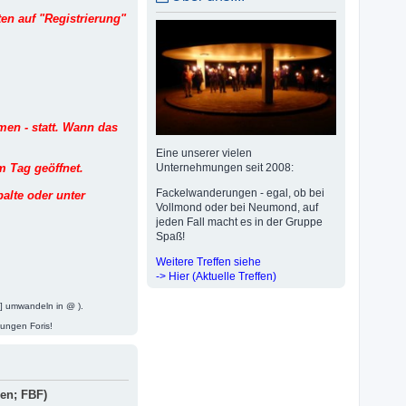
en auf "Registrierung"
men - statt. Wann das
Eine unserer vielen
m Tag geöffnet.
Unternehmungen seit 2008:
Fackelwanderungen - egal, ob bei
palte oder unter
Vollmond oder bei Neumond, auf
jeden Fall macht es in der Gruppe
Spaß!
Weitere Treffen siehe
-> Hier (Aktuelle Treffen)
t] umwandeln in @ ).
jungen Foris!
men; FBF)