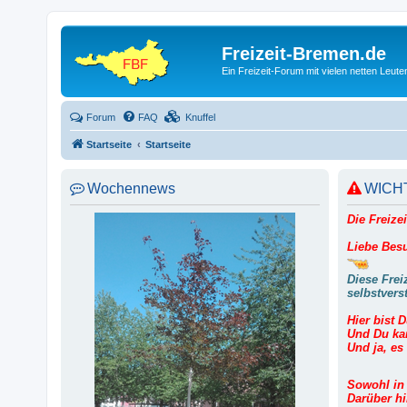
Freizeit-Bremen.de
Ein Freizeit-Forum mit vielen netten Leu
Forum
FAQ
Knuffel
Startseite
Startseite
Wochennews
WICHT
Die Freize
Liebe Besu
Diese Frei
selbstvers
Hier bist 
Und Du kan
Und ja, es 
Sowohl in 
Darüber hi