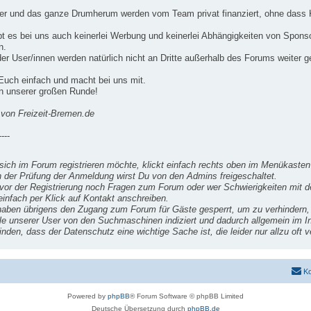
er und das ganze Drumherum werden vom Team privat finanziert, ohne dass K
bt es bei uns auch keinerlei Werbung und keinerlei Abhängigkeiten von Spons
n.
er User/innen werden natürlich nicht an Dritte außerhalb des Forums weiter 
 Euch einfach und macht bei uns mit.
in unserer großen Runde!
von Freizeit-Bremen.de
----
sich im Forum registrieren möchte, klickt einfach rechts oben im Menükasten 
 der Prüfung der Anmeldung wirst Du von den Admins freigeschaltet.
vor der Registrierung noch Fragen zum Forum oder wer Schwierigkeiten mit 
einfach per Klick auf Kontakt anschreiben.
haben übrigens den Zugang zum Forum für Gäste gesperrt, um zu verhindern, 
ile unserer User von den Suchmaschinen indiziert und dadurch allgemein im In
inden, dass der Datenschutz eine wichtige Sache ist, die leider nur allzu oft v
Ko
Powered by
phpBB
® Forum Software © phpBB Limited
Deutsche Übersetzung durch
phpBB.de