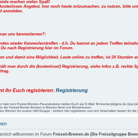
piele machen vielen Spaß!
ostenloses Angebot, hier noch heute mitzumachen, zu nutzen, bitte unt
nd anmelden.
man uns kennenlernen?:
inden wieder Kennenlerntreffen - d.h. Du kannst an jedem Treffen teilneh
st Du nach Registrierung hier im Forum.
m und damit eine Möglichkeit, Leute online zu treffen, ist 24 Stunden a
ält man durch die (kostenlose!) Registrierung, siehe Infos z.B. rechte S
trag.
nt ihr Euch registrieren:
Registrierung
gen habt zum Freizeit-Bremen-Freundeskreis meldet Euch per E-Mail: fbf-bremen[ät]gmx.de (das [ä
 für die Freizeit-Runde Bremen in Bremen-Nord und Bremerhaven.
täten Bremen für unsere U40-Gruppe - einfach hier registrieren und sich freischalten lassen für die 
men
herzlich willkommen im Forum
Freizeit-Bremen.de (Die Freizeitgruppe Bre