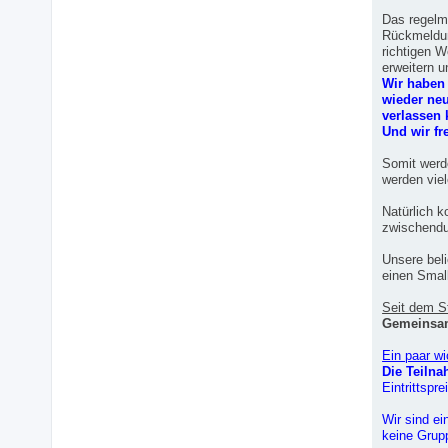
Das regelmä
Rückmeldun
richtigen 
erweitern 
Wir haben
wieder neu
verlassen
Und wir fr
Somit werde
werden viel
Natürlich 
zwischendu
Unsere beli
einen Smal
Seit dem S
Gemeinsam 
Ein paar w
Die Teiln
Eintrittspr
Wir sind ei
keine Grup