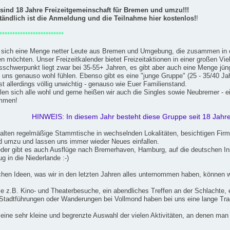
 sind 18 Jahre Freizeitgemeinschaft für Bremen und umzu!!!
tändlich ist die Anmeldung und die Teilnahme hier kostenlos!
!
*************************
en sich eine Menge netter Leute aus Bremen und Umgebung, die zusammen in
 möchten. Unser Freizeitkalender bietet Freizeitaktionen in einer großen Vielf
sschwerpunkt liegt zwar bei 35-55+ Jahren, es gibt aber auch eine Menge jünge
i uns genauso wohl fühlen. Ebenso gibt es eine "junge Gruppe" (25 - 35/40 Jah
ist allerdings völlig unwichtig - genauso wie Euer Familienstand.
len sich alle wohl und gerne heißen wir auch die Singles sowie Neubremer - ei
ommen!
HINWEIS: In diesem Jahr besteht diese Gruppe seit 18 Jahr
talten regelmäßige Stammtische in wechselnden Lokalitäten, besichtigen Firm
 umzu und lassen uns immer wieder Neues einfallen.
eder gibt es auch Ausflüge nach Bremerhaven, Hamburg, auf die deutschen I
g in die Niederlande :-)
chen Ideen, was wir in den letzten Jahren alles unternommen haben, können wir
e z.B. Kino- und Theaterbesuche, ein abendliches Treffen an der Schlachte,
Stadtführungen oder Wanderungen bei Vollmond haben bei uns eine lange Trad
 eine sehr kleine und begrenzte Auswahl der vielen Aktivitäten, an denen man 