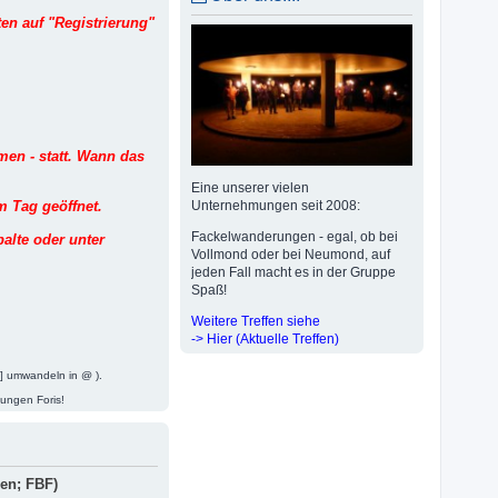
en auf "Registrierung"
men - statt. Wann das
Eine unserer vielen
m Tag geöffnet.
Unternehmungen seit 2008:
Fackelwanderungen - egal, ob bei
palte oder unter
Vollmond oder bei Neumond, auf
jeden Fall macht es in der Gruppe
Spaß!
Weitere Treffen siehe
-> Hier (Aktuelle Treffen)
t] umwandeln in @ ).
jungen Foris!
men; FBF)