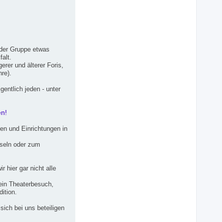
 der Gruppe etwas
alt.
rer und älterer Foris,
re).
gentlich jeden - unter
en!
en und Einrichtungen in
nseln oder zum
 hier gar nicht alle
 ein Theaterbesuch,
ition.
sich bei uns beteiligen