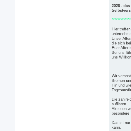
2026 - das
Selbstvers
*************
Hier treff
unternehmen
Unser Alter
die sich be
Euer Alter 
Bei uns füh
uns Willk
Wir verans
Bremen und
Hin und wi
Tagesausflu
Die zahlrei
auflisten.
Aktionen wi
besondere 
Das ist nur
kann.