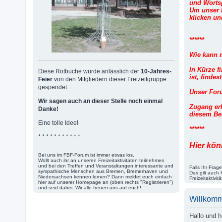
und Worts
Um unser k
klicken u
******
Wie kann 
In Kürze f
Diese Rotbuche wurde anlässlich der
10-Jahres-
ist, finde
Feier
von den Mitgliedern dieser Freizeitgruppe
gespendet.
Unser Foru
Wir sagen auch an dieser Stelle noch einmal
Zugang erh
Danke!
diesem Bei
Eine tolle Idee!
******
* * * * * * * * * * *
Hier kön
Bei uns im FBF-Forum ist immer etwas los.
Wollt auch ihr an unseren Freizeitaktivitäten teilnehmen
und bei den Treffen und Veranstaltungen interessante und
Falls Ihr Fra
sympathische Menschen aus Bremen, Bremerhaven und
Das gilt auch
Niedersachsen kennen lernen? Dann meldet euch einfach
Freizeitaktivi
hier auf unserer Homepage an (oben rechts "Registrieren")
und seid dabei. Wir alle freuen uns auf euch!
Willkom
Hallo und 