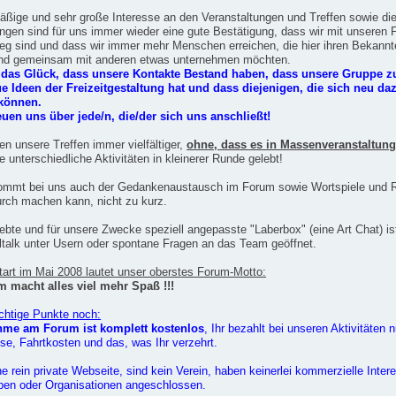
ßige und sehr große Interesse an den Veranstaltungen und Treffen sowie die 
gen sind für uns immer wieder eine gute Bestätigung, dass wir mit unseren F
Weg sind und dass wir immer mehr Menschen erreichen, die hier ihren Bekann
und gemeinsam mit anderen etwas unternehmen möchten.
 das Glück, dass unsere Kontakte Bestand haben, dass unsere Gruppe z
e Ideen der Freizeitgestaltung hat und dass diejenigen, die sich neu daz
 können.
euen uns über jede/n, die/der sich uns anschließt!
n unsere Treffen immer vielfältiger,
ohne, dass es in Massenveranstaltung
e unterschiedliche Aktivitäten in kleinerer Runde gelebt!
kommt bei uns auch der Gedankenaustausch im Forum sowie Wortspiele und R
rch machen kann, nicht zu kurz.
ebte und für unsere Zwecke speziell angepasste "Laberbox" (eine Art Chat) is
ltalk unter Usern oder spontane Fragen an das Team geöffnet.
tart im Mai 2008 lautet unser oberstes Forum-Motto:
macht alles viel mehr Spaß !!!
ichtige Punkte noch:
ahme am Forum ist komplett kostenlos
, Ihr bezahlt bei unseren Aktivitäten 
eise, Fahrtkosten und das, was Ihr verzehrt.
ne rein private Webseite, sind kein Verein, haben keinerlei kommerzielle Inte
pen oder Organisationen angeschlossen.