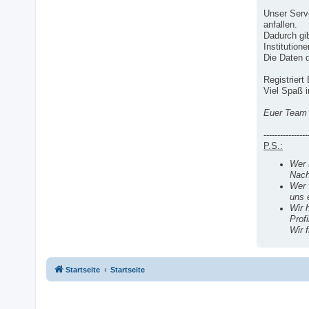
Unser Serv
anfallen.
Dadurch gi
Institutione
Die Daten d
Registriert
Viel Spaß 
Euer Team 
----------------
P.S.:
Wer 
Nach
Wer 
uns 
Wir 
Prof
Wir f
Startseite
Startseite