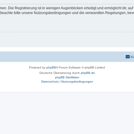
en. Die Registrierung ist in wenigen Augenblicken erledigt und ermöglicht dir, au
Beachte bitte unsere Nutzungsbedingungen und die verwandten Regelungen, bevor d
Ko
Powered by
phpBB
® Forum Software © phpBB Limited
Deutsche Übersetzung durch
phpBB.de
phpBB SiteMaker
Datenschutz
|
Nutzungsbedingungen