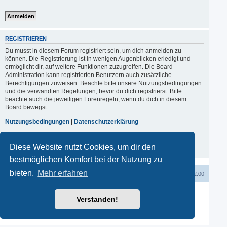
REGISTRIEREN
Du musst in diesem Forum registriert sein, um dich anmelden zu
können. Die Registrierung ist in wenigen Augenblicken erledigt und
ermöglicht dir, auf weitere Funktionen zuzugreifen. Die Board-
Administration kann registrierten Benutzern auch zusätzliche
Berechtigungen zuweisen. Beachte bitte unsere Nutzungsbedingungen
und die verwandten Regelungen, bevor du dich registrierst. Bitte
beachte auch die jeweiligen Forenregeln, wenn du dich in diesem
Board bewegst.
Nutzungsbedingungen
|
Datenschutzerklärung
Registrieren
Diese Website nutzt Cookies, um dir den
bestmöglichen Komfort bei der Nutzung zu
bieten.
Mehr erfahren
Startseite
Startseite
Kontakt
Alle Zeiten sind
UTC+02:00
Powered by
phpBB
® Forum Software © phpBB Limited
Verstanden!
Deutsche Übersetzung durch
phpBB.de
phpBB SiteMaker
Datenschutz
|
Nutzungsbedingungen