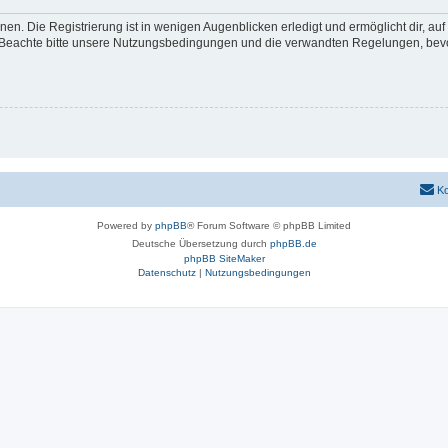
en. Die Registrierung ist in wenigen Augenblicken erledigt und ermöglicht dir, au
Beachte bitte unsere Nutzungsbedingungen und die verwandten Regelungen, bevor d
Ko
Powered by
phpBB
® Forum Software © phpBB Limited
Deutsche Übersetzung durch
phpBB.de
phpBB SiteMaker
Datenschutz
|
Nutzungsbedingungen