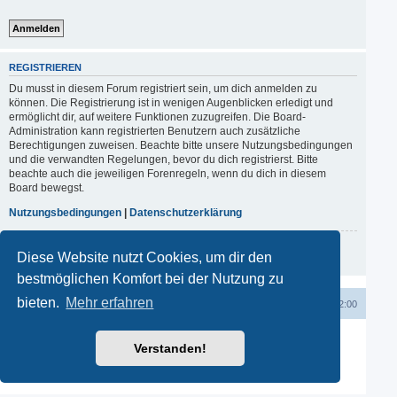
REGISTRIEREN
Du musst in diesem Forum registriert sein, um dich anmelden zu
können. Die Registrierung ist in wenigen Augenblicken erledigt und
ermöglicht dir, auf weitere Funktionen zuzugreifen. Die Board-
Administration kann registrierten Benutzern auch zusätzliche
Berechtigungen zuweisen. Beachte bitte unsere Nutzungsbedingungen
und die verwandten Regelungen, bevor du dich registrierst. Bitte
beachte auch die jeweiligen Forenregeln, wenn du dich in diesem
Board bewegst.
Nutzungsbedingungen
|
Datenschutzerklärung
Registrieren
Diese Website nutzt Cookies, um dir den
bestmöglichen Komfort bei der Nutzung zu
bieten.
Mehr erfahren
Startseite
Startseite
Kontakt
Alle Zeiten sind
UTC+02:00
Powered by
phpBB
® Forum Software © phpBB Limited
Verstanden!
Deutsche Übersetzung durch
phpBB.de
phpBB SiteMaker
Datenschutz
|
Nutzungsbedingungen