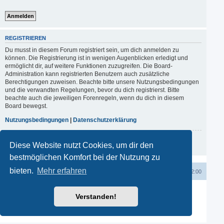
REGISTRIEREN
Du musst in diesem Forum registriert sein, um dich anmelden zu
können. Die Registrierung ist in wenigen Augenblicken erledigt und
ermöglicht dir, auf weitere Funktionen zuzugreifen. Die Board-
Administration kann registrierten Benutzern auch zusätzliche
Berechtigungen zuweisen. Beachte bitte unsere Nutzungsbedingungen
und die verwandten Regelungen, bevor du dich registrierst. Bitte
beachte auch die jeweiligen Forenregeln, wenn du dich in diesem
Board bewegst.
Nutzungsbedingungen
|
Datenschutzerklärung
Registrieren
Diese Website nutzt Cookies, um dir den
bestmöglichen Komfort bei der Nutzung zu
bieten.
Mehr erfahren
Startseite
Startseite
Kontakt
Alle Zeiten sind
UTC+02:00
Powered by
phpBB
® Forum Software © phpBB Limited
Verstanden!
Deutsche Übersetzung durch
phpBB.de
phpBB SiteMaker
Datenschutz
|
Nutzungsbedingungen