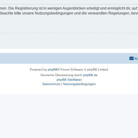
en. Die Registrierung ist in wenigen Augenblicken erledigt und ermöglicht dir, au
Beachte bitte unsere Nutzungsbedingungen und die verwandten Regelungen, bevor d
Ko
Powered by
phpBB
® Forum Software © phpBB Limited
Deutsche Übersetzung durch
phpBB.de
phpBB SiteMaker
Datenschutz
|
Nutzungsbedingungen