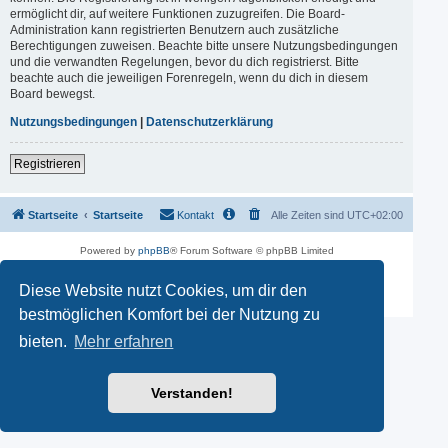
ermöglicht dir, auf weitere Funktionen zuzugreifen. Die Board-
Administration kann registrierten Benutzern auch zusätzliche
Berechtigungen zuweisen. Beachte bitte unsere Nutzungsbedingungen
und die verwandten Regelungen, bevor du dich registrierst. Bitte
beachte auch die jeweiligen Forenregeln, wenn du dich in diesem
Board bewegst.
Nutzungsbedingungen
|
Datenschutzerklärung
Registrieren
Startseite
Startseite
Kontakt
Alle Zeiten sind
UTC+02:00
Powered by
phpBB
® Forum Software © phpBB Limited
Deutsche Übersetzung durch
phpBB.de
phpBB SiteMaker
Diese Website nutzt Cookies, um dir den
Datenschutz
|
Nutzungsbedingungen
bestmöglichen Komfort bei der Nutzung zu
bieten.
Mehr erfahren
Verstanden!