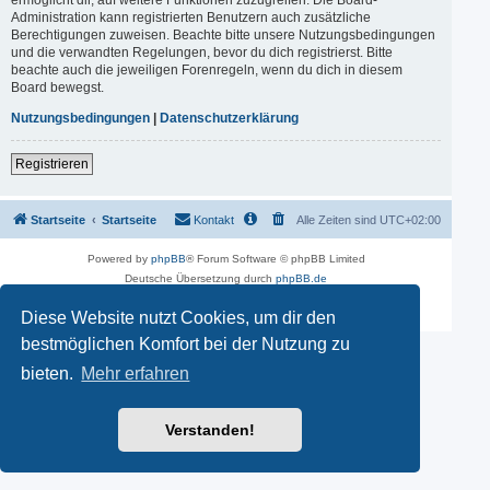
Administration kann registrierten Benutzern auch zusätzliche
Berechtigungen zuweisen. Beachte bitte unsere Nutzungsbedingungen
und die verwandten Regelungen, bevor du dich registrierst. Bitte
beachte auch die jeweiligen Forenregeln, wenn du dich in diesem
Board bewegst.
Nutzungsbedingungen
|
Datenschutzerklärung
Registrieren
Startseite
Startseite
Kontakt
Alle Zeiten sind
UTC+02:00
Powered by
phpBB
® Forum Software © phpBB Limited
Deutsche Übersetzung durch
phpBB.de
phpBB SiteMaker
Datenschutz
|
Nutzungsbedingungen
Diese Website nutzt Cookies, um dir den
bestmöglichen Komfort bei der Nutzung zu
bieten.
Mehr erfahren
Verstanden!