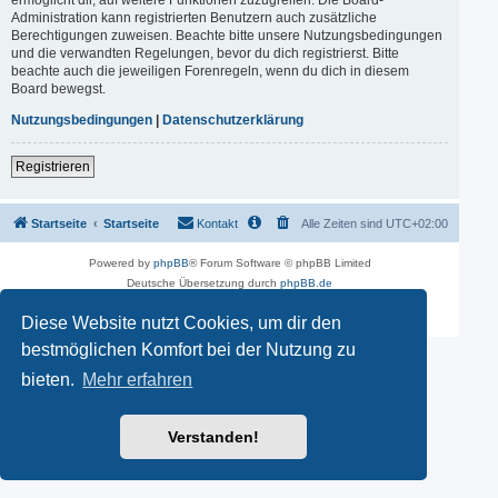
Administration kann registrierten Benutzern auch zusätzliche
Berechtigungen zuweisen. Beachte bitte unsere Nutzungsbedingungen
und die verwandten Regelungen, bevor du dich registrierst. Bitte
beachte auch die jeweiligen Forenregeln, wenn du dich in diesem
Board bewegst.
Nutzungsbedingungen
|
Datenschutzerklärung
Registrieren
Startseite
Startseite
Kontakt
Alle Zeiten sind
UTC+02:00
Powered by
phpBB
® Forum Software © phpBB Limited
Deutsche Übersetzung durch
phpBB.de
phpBB SiteMaker
Datenschutz
|
Nutzungsbedingungen
Diese Website nutzt Cookies, um dir den
bestmöglichen Komfort bei der Nutzung zu
bieten.
Mehr erfahren
Verstanden!