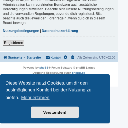
Administration kann registrierten Benutzern auch zusätzliche
Berechtigungen zuweisen. Beachte bitte unsere Nutzungsbedingungen
und die verwandten Regelungen, bevor du dich registrierst. Bitte
beachte auch die jeweiligen Forenregeln, wenn du dich in diesem
Board bewegst.
Nutzungsbedingungen
|
Datenschutzerklärung
Registrieren
Startseite
Startseite
Kontakt
Alle Zeiten sind
UTC+02:00
Powered by
phpBB
® Forum Software © phpBB Limited
Deutsche Übersetzung durch
phpBB.de
phpBB SiteMaker
Datenschutz
|
Nutzungsbedingungen
Diese Website nutzt Cookies, um dir den
bestmöglichen Komfort bei der Nutzung zu
bieten.
Mehr erfahren
Verstanden!