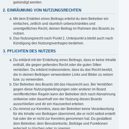
gekündigt werden.
2. EINRÄUMUNG VON NUTZUNGSRECHTEN
Mit dem Erstellen eines Beitrags erteilst du dem Betreiber ein
einfaches, zeitlich und räumlich unbeschränktes und
unentgeltliches Recht, deinen Beitrag im Rahmen des Boards zu
nutzen.
Das Nutzungsrecht nach Punkt 2, Unterpunkt a bleibt auch nach
Kündigung des Nutzungsvertrages bestehen.
3. PFLICHTEN DES NUTZERS
Du erklärst mit der Erstellung eines Beitrags, dass er keine Inhalte
enthält, die gegen geltendes Recht oder die guten Sitten
verstoßen. Du erklärst insbesondere, dass du das Recht besitzt,
die in deinen Beiträgen verwendeten Links und Bilder zu setzen
bzw. zu verwenden.
Der Betreiber des Boards übt das Hausrecht aus. Bei Verstößen
gegen diese Nutzungsbedingungen oder anderer im Board
veröffentlichten Regeln kann der Betreiber dich nach Abmahnung
zeitweise oder dauerhaft von der Nutzung dieses Boards
ausschließen und dir ein Hausverbot erteilen.
Du nimmst zur Kenntnis, dass der Betreiber keine Verantwortung
für die Inhalte von Beiträgen übernimmt, die er nicht selbst erstellt
hat oder die er nicht zur Kenntnis genommen hat. Du gestattest
dem Betreiber, dein Benutzerkonto, Beiträge und Funktionen
jederzeit zu löschen oder zu sperren.