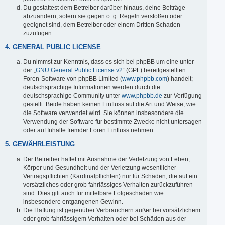
Du gestattest dem Betreiber darüber hinaus, deine Beiträge
abzuändern, sofern sie gegen o. g. Regeln verstoßen oder
geeignet sind, dem Betreiber oder einem Dritten Schaden
zuzufügen.
4. GENERAL PUBLIC LICENSE
Du nimmst zur Kenntnis, dass es sich bei phpBB um eine unter
der „
GNU General Public License v2
“ (GPL) bereitgestellten
Foren-Software von phpBB Limited (
www.phpbb.com
) handelt;
deutschsprachige Informationen werden durch die
deutschsprachige Community unter
www.phpbb.de
zur Verfügung
gestellt. Beide haben keinen Einfluss auf die Art und Weise, wie
die Software verwendet wird. Sie können insbesondere die
Verwendung der Software für bestimmte Zwecke nicht untersagen
oder auf Inhalte fremder Foren Einfluss nehmen.
5. GEWÄHRLEISTUNG
Der Betreiber haftet mit Ausnahme der Verletzung von Leben,
Körper und Gesundheit und der Verletzung wesentlicher
Vertragspflichten (Kardinalpflichten) nur für Schäden, die auf ein
vorsätzliches oder grob fahrlässiges Verhalten zurückzuführen
sind. Dies gilt auch für mittelbare Folgeschäden wie
insbesondere entgangenen Gewinn.
Die Haftung ist gegenüber Verbrauchern außer bei vorsätzlichem
oder grob fahrlässigem Verhalten oder bei Schäden aus der