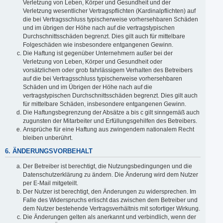
Verletzung von Leben, Körper und Gesundheit und der
Verletzung wesentlicher Vertragspflichten (Kardinalpflichten) auf
die bei Vertragsschluss typischerweise vorhersehbaren Schäden
und im übrigen der Höhe nach auf die vertragstypischen
Durchschnittsschäden begrenzt. Dies gilt auch für mittelbare
Folgeschäden wie insbesondere entgangenen Gewinn.
Die Haftung ist gegenüber Unternehmern außer bei der
Verletzung von Leben, Körper und Gesundheit oder
vorsätzlichem oder grob fahrlässigem Verhalten des Betreibers
auf die bei Vertragsschluss typischerweise vorhersehbaren
Schäden und im Übrigen der Höhe nach auf die
vertragstypischen Durchschnittsschäden begrenzt. Dies gilt auch
für mittelbare Schäden, insbesondere entgangenen Gewinn.
Die Haftungsbegrenzung der Absätze a bis c gilt sinngemäß auch
zugunsten der Mitarbeiter und Erfüllungsgehilfen des Betreibers.
Ansprüche für eine Haftung aus zwingendem nationalem Recht
bleiben unberührt.
6. ÄNDERUNGSVORBEHALT
Der Betreiber ist berechtigt, die Nutzungsbedingungen und die
Datenschutzerklärung zu ändern. Die Änderung wird dem Nutzer
per E-Mail mitgeteilt.
Der Nutzer ist berechtigt, den Änderungen zu widersprechen. Im
Falle des Widerspruchs erlischt das zwischen dem Betreiber und
dem Nutzer bestehende Vertragsverhältnis mit sofortiger Wirkung.
Die Änderungen gelten als anerkannt und verbindlich, wenn der