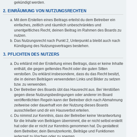
gekündigt werden.
2. EINRÄUMUNG VON NUTZUNGSRECHTEN
Mit dem Erstellen eines Beitrags erteilst du dem Betreiber ein
einfaches, zeitlich und räumlich unbeschränktes und
unentgeltliches Recht, deinen Beitrag im Rahmen des Boards zu
nutzen.
Das Nutzungsrecht nach Punkt 2, Unterpunkt a bleibt auch nach
Kündigung des Nutzungsvertrages bestehen.
3. PFLICHTEN DES NUTZERS
Du erklärst mit der Erstellung eines Beitrags, dass er keine Inhalte
enthält, die gegen geltendes Recht oder die guten Sitten
verstoßen. Du erklärst insbesondere, dass du das Recht besitzt,
die in deinen Beiträgen verwendeten Links und Bilder zu setzen
bzw. zu verwenden.
Der Betreiber des Boards übt das Hausrecht aus. Bei Verstößen
gegen diese Nutzungsbedingungen oder anderer im Board
veröffentlichten Regeln kann der Betreiber dich nach Abmahnung
zeitweise oder dauerhaft von der Nutzung dieses Boards
ausschließen und dir ein Hausverbot erteilen.
Du nimmst zur Kenntnis, dass der Betreiber keine Verantwortung
für die Inhalte von Beiträgen übernimmt, die er nicht selbst erstellt
hat oder die er nicht zur Kenntnis genommen hat. Du gestattest
dem Betreiber, dein Benutzerkonto, Beiträge und Funktionen
jederzeit zu löschen oder zu sperren.