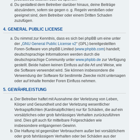
Du gestattest dem Betreiber darüber hinaus, deine Beiträge
abzuändern, sofern sie gegen o. g. Regeln verstoßen oder
geeignet sind, dem Betreiber oder einem Dritten Schaden
zuzufügen.
4. GENERAL PUBLIC LICENSE
Du nimmst zur Kenntnis, dass es sich bei phpBB um eine unter
der „
GNU General Public License v2
“ (GPL) bereitgestellten
Foren-Software von phpBB Limited (
www.phpbb.com
) handelt;
deutschsprachige Informationen werden durch die
deutschsprachige Community unter
www.phpbb.de
zur Verfügung
gestellt. Beide haben keinen Einfluss auf die Art und Weise, wie
die Software verwendet wird. Sie können insbesondere die
Verwendung der Software für bestimmte Zwecke nicht untersagen
oder auf Inhalte fremder Foren Einfluss nehmen.
5. GEWÄHRLEISTUNG
Der Betreiber haftet mit Ausnahme der Verletzung von Leben,
Körper und Gesundheit und der Verletzung wesentlicher
Vertragspflichten (Kardinalpflichten) nur für Schäden, die auf ein
vorsätzliches oder grob fahrlässiges Verhalten zurückzuführen
sind. Dies gilt auch für mittelbare Folgeschäden wie
insbesondere entgangenen Gewinn.
Die Haftung ist gegenüber Verbrauchern außer bei vorsätzlichem
oder grob fahrlässigem Verhalten oder bei Schäden aus der