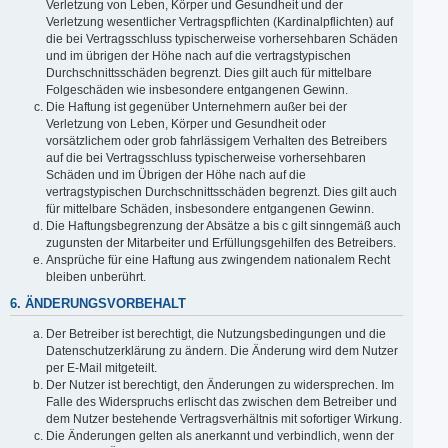
Verletzung von Leben, Körper und Gesundheit und der
Verletzung wesentlicher Vertragspflichten (Kardinalpflichten) auf
die bei Vertragsschluss typischerweise vorhersehbaren Schäden
und im übrigen der Höhe nach auf die vertragstypischen
Durchschnittsschäden begrenzt. Dies gilt auch für mittelbare
Folgeschäden wie insbesondere entgangenen Gewinn.
Die Haftung ist gegenüber Unternehmern außer bei der
Verletzung von Leben, Körper und Gesundheit oder
vorsätzlichem oder grob fahrlässigem Verhalten des Betreibers
auf die bei Vertragsschluss typischerweise vorhersehbaren
Schäden und im Übrigen der Höhe nach auf die
vertragstypischen Durchschnittsschäden begrenzt. Dies gilt auch
für mittelbare Schäden, insbesondere entgangenen Gewinn.
Die Haftungsbegrenzung der Absätze a bis c gilt sinngemäß auch
zugunsten der Mitarbeiter und Erfüllungsgehilfen des Betreibers.
Ansprüche für eine Haftung aus zwingendem nationalem Recht
bleiben unberührt.
6. ÄNDERUNGSVORBEHALT
Der Betreiber ist berechtigt, die Nutzungsbedingungen und die
Datenschutzerklärung zu ändern. Die Änderung wird dem Nutzer
per E-Mail mitgeteilt.
Der Nutzer ist berechtigt, den Änderungen zu widersprechen. Im
Falle des Widerspruchs erlischt das zwischen dem Betreiber und
dem Nutzer bestehende Vertragsverhältnis mit sofortiger Wirkung.
Die Änderungen gelten als anerkannt und verbindlich, wenn der