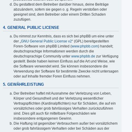
Du gestattest dem Betreiber darüber hinaus, deine Beiträge
abzuändern, sofern sie gegen o. g. Regeln verstoßen oder
geeignet sind, dem Betreiber oder einem Dritten Schaden
zuzufügen.
4. GENERAL PUBLIC LICENSE
Du nimmst zur Kenntnis, dass es sich bei phpBB um eine unter
der „
GNU General Public License v2
“ (GPL) bereitgestellten
Foren-Software von phpBB Limited (
www.phpbb.com
) handelt;
deutschsprachige Informationen werden durch die
deutschsprachige Community unter
www.phpbb.de
zur Verfügung
gestellt. Beide haben keinen Einfluss auf die Art und Weise, wie
die Software verwendet wird. Sie können insbesondere die
Verwendung der Software für bestimmte Zwecke nicht untersagen
oder auf Inhalte fremder Foren Einfluss nehmen.
5. GEWÄHRLEISTUNG
Der Betreiber haftet mit Ausnahme der Verletzung von Leben,
Körper und Gesundheit und der Verletzung wesentlicher
Vertragspflichten (Kardinalpflichten) nur für Schäden, die auf ein
vorsätzliches oder grob fahrlässiges Verhalten zurückzuführen
sind. Dies gilt auch für mittelbare Folgeschäden wie
insbesondere entgangenen Gewinn.
Die Haftung ist gegenüber Verbrauchern außer bei vorsätzlichem
oder grob fahrlässigem Verhalten oder bei Schäden aus der