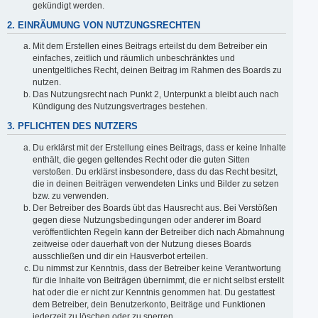
gekündigt werden.
2. EINRÄUMUNG VON NUTZUNGSRECHTEN
Mit dem Erstellen eines Beitrags erteilst du dem Betreiber ein
einfaches, zeitlich und räumlich unbeschränktes und
unentgeltliches Recht, deinen Beitrag im Rahmen des Boards zu
nutzen.
Das Nutzungsrecht nach Punkt 2, Unterpunkt a bleibt auch nach
Kündigung des Nutzungsvertrages bestehen.
3. PFLICHTEN DES NUTZERS
Du erklärst mit der Erstellung eines Beitrags, dass er keine Inhalte
enthält, die gegen geltendes Recht oder die guten Sitten
verstoßen. Du erklärst insbesondere, dass du das Recht besitzt,
die in deinen Beiträgen verwendeten Links und Bilder zu setzen
bzw. zu verwenden.
Der Betreiber des Boards übt das Hausrecht aus. Bei Verstößen
gegen diese Nutzungsbedingungen oder anderer im Board
veröffentlichten Regeln kann der Betreiber dich nach Abmahnung
zeitweise oder dauerhaft von der Nutzung dieses Boards
ausschließen und dir ein Hausverbot erteilen.
Du nimmst zur Kenntnis, dass der Betreiber keine Verantwortung
für die Inhalte von Beiträgen übernimmt, die er nicht selbst erstellt
hat oder die er nicht zur Kenntnis genommen hat. Du gestattest
dem Betreiber, dein Benutzerkonto, Beiträge und Funktionen
jederzeit zu löschen oder zu sperren.