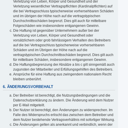
Verletzung von Leben, Körper und Gesundheit und der
Verletzung wesentlicher Vertragspflichten (Kardinalpflichten) auf
die bei Vertragsschluss typischerweise vorhersehbaren Schäden
und im übrigen der Höhe nach auf die vertragstypischen
Durchschnittsschäden begrenzt. Dies gilt auch für mittelbare
Folgeschäden wie insbesondere entgangenen Gewinn.
Die Haftung ist gegenüber Unternehmern außer bei der
Verletzung von Leben, Körper und Gesundheit oder
vorsätzlichem oder grob fahrlässigem Verhalten des Betreibers
auf die bei Vertragsschluss typischerweise vorhersehbaren
Schäden und im Übrigen der Höhe nach auf die
vertragstypischen Durchschnittsschäden begrenzt. Dies gilt auch
für mittelbare Schäden, insbesondere entgangenen Gewinn.
Die Haftungsbegrenzung der Absätze a bis c gilt sinngemäß auch
zugunsten der Mitarbeiter und Erfüllungsgehilfen des Betreibers.
Ansprüche für eine Haftung aus zwingendem nationalem Recht
bleiben unberührt.
6. ÄNDERUNGSVORBEHALT
Der Betreiber ist berechtigt, die Nutzungsbedingungen und die
Datenschutzerklärung zu ändern. Die Änderung wird dem Nutzer
per E-Mail mitgeteilt.
Der Nutzer ist berechtigt, den Änderungen zu widersprechen. Im
Falle des Widerspruchs erlischt das zwischen dem Betreiber und
dem Nutzer bestehende Vertragsverhältnis mit sofortiger Wirkung.
Die Änderungen gelten als anerkannt und verbindlich, wenn der