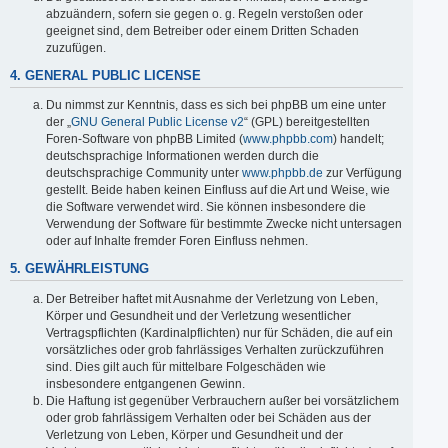
abzuändern, sofern sie gegen o. g. Regeln verstoßen oder
geeignet sind, dem Betreiber oder einem Dritten Schaden
zuzufügen.
4. GENERAL PUBLIC LICENSE
Du nimmst zur Kenntnis, dass es sich bei phpBB um eine unter
der „
GNU General Public License v2
“ (GPL) bereitgestellten
Foren-Software von phpBB Limited (
www.phpbb.com
) handelt;
deutschsprachige Informationen werden durch die
deutschsprachige Community unter
www.phpbb.de
zur Verfügung
gestellt. Beide haben keinen Einfluss auf die Art und Weise, wie
die Software verwendet wird. Sie können insbesondere die
Verwendung der Software für bestimmte Zwecke nicht untersagen
oder auf Inhalte fremder Foren Einfluss nehmen.
5. GEWÄHRLEISTUNG
Der Betreiber haftet mit Ausnahme der Verletzung von Leben,
Körper und Gesundheit und der Verletzung wesentlicher
Vertragspflichten (Kardinalpflichten) nur für Schäden, die auf ein
vorsätzliches oder grob fahrlässiges Verhalten zurückzuführen
sind. Dies gilt auch für mittelbare Folgeschäden wie
insbesondere entgangenen Gewinn.
Die Haftung ist gegenüber Verbrauchern außer bei vorsätzlichem
oder grob fahrlässigem Verhalten oder bei Schäden aus der
Verletzung von Leben, Körper und Gesundheit und der