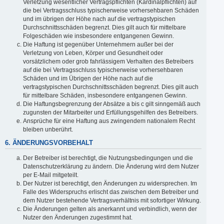
Verletzung wesentlicher Vertragspflichten (Kardinalpflichten) auf
die bei Vertragsschluss typischerweise vorhersehbaren Schäden
und im übrigen der Höhe nach auf die vertragstypischen
Durchschnittsschäden begrenzt. Dies gilt auch für mittelbare
Folgeschäden wie insbesondere entgangenen Gewinn.
Die Haftung ist gegenüber Unternehmern außer bei der
Verletzung von Leben, Körper und Gesundheit oder
vorsätzlichem oder grob fahrlässigem Verhalten des Betreibers
auf die bei Vertragsschluss typischerweise vorhersehbaren
Schäden und im Übrigen der Höhe nach auf die
vertragstypischen Durchschnittsschäden begrenzt. Dies gilt auch
für mittelbare Schäden, insbesondere entgangenen Gewinn.
Die Haftungsbegrenzung der Absätze a bis c gilt sinngemäß auch
zugunsten der Mitarbeiter und Erfüllungsgehilfen des Betreibers.
Ansprüche für eine Haftung aus zwingendem nationalem Recht
bleiben unberührt.
6. ÄNDERUNGSVORBEHALT
Der Betreiber ist berechtigt, die Nutzungsbedingungen und die
Datenschutzerklärung zu ändern. Die Änderung wird dem Nutzer
per E-Mail mitgeteilt.
Der Nutzer ist berechtigt, den Änderungen zu widersprechen. Im
Falle des Widerspruchs erlischt das zwischen dem Betreiber und
dem Nutzer bestehende Vertragsverhältnis mit sofortiger Wirkung.
Die Änderungen gelten als anerkannt und verbindlich, wenn der
Nutzer den Änderungen zugestimmt hat.