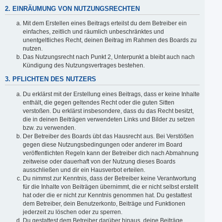
2. EINRÄUMUNG VON NUTZUNGSRECHTEN
Mit dem Erstellen eines Beitrags erteilst du dem Betreiber ein
einfaches, zeitlich und räumlich unbeschränktes und
unentgeltliches Recht, deinen Beitrag im Rahmen des Boards zu
nutzen.
Das Nutzungsrecht nach Punkt 2, Unterpunkt a bleibt auch nach
Kündigung des Nutzungsvertrages bestehen.
3. PFLICHTEN DES NUTZERS
Du erklärst mit der Erstellung eines Beitrags, dass er keine Inhalte
enthält, die gegen geltendes Recht oder die guten Sitten
verstoßen. Du erklärst insbesondere, dass du das Recht besitzt,
die in deinen Beiträgen verwendeten Links und Bilder zu setzen
bzw. zu verwenden.
Der Betreiber des Boards übt das Hausrecht aus. Bei Verstößen
gegen diese Nutzungsbedingungen oder anderer im Board
veröffentlichten Regeln kann der Betreiber dich nach Abmahnung
zeitweise oder dauerhaft von der Nutzung dieses Boards
ausschließen und dir ein Hausverbot erteilen.
Du nimmst zur Kenntnis, dass der Betreiber keine Verantwortung
für die Inhalte von Beiträgen übernimmt, die er nicht selbst erstellt
hat oder die er nicht zur Kenntnis genommen hat. Du gestattest
dem Betreiber, dein Benutzerkonto, Beiträge und Funktionen
jederzeit zu löschen oder zu sperren.
Du gestattest dem Betreiber darüber hinaus, deine Beiträge