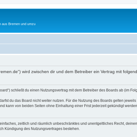
ten aus Bremen und umzu
it-bremen.de“) wird zwischen dir und dem Betreiber ein Vertrag mit folg
Board“) schließt du einen Nutzungsvertrag mit dem Betreiber des Boards ab (im Fol
rfst du das Board nicht weiter nutzen. Für die Nutzung des Boards gelten jeweils 
nd kann von beiden Seiten ohne Einhaltung einer Frist jederzeit gekündigt werden
in einfaches, zeitlich und räumlich unbeschränktes und unentgeltliches Recht, dei
nach Kündigung des Nutzungsvertrages bestehen.