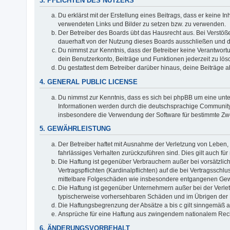
3. PFLICHTEN DES NUTZERS
Du erklärst mit der Erstellung eines Beitrags, dass er keine I
verwendeten Links und Bilder zu setzen bzw. zu verwenden.
Der Betreiber des Boards übt das Hausrecht aus. Bei Verstö
dauerhaft von der Nutzung dieses Boards ausschließen und di
Du nimmst zur Kenntnis, dass der Betreiber keine Verantwortung
dein Benutzerkonto, Beiträge und Funktionen jederzeit zu lös
Du gestattest dem Betreiber darüber hinaus, deine Beiträge 
4. GENERAL PUBLIC LICENSE
Du nimmst zur Kenntnis, dass es sich bei phpBB um eine unter
Informationen werden durch die deutschsprachige Communit
insbesondere die Verwendung der Software für bestimmte Zwe
5. GEWÄHRLEISTUNG
Der Betreiber haftet mit Ausnahme der Verletzung von Leben, 
fahrlässiges Verhalten zurückzuführen sind. Dies gilt auch 
Die Haftung ist gegenüber Verbrauchern außer bei vorsätzli
Vertragspflichten (Kardinalpflichten) auf die bei Vertragssc
mittelbare Folgeschäden wie insbesondere entgangenen Ge
Die Haftung ist gegenüber Unternehmern außer bei der Verlet
typischerweise vorhersehbaren Schäden und im Übrigen der H
Die Haftungsbegrenzung der Absätze a bis c gilt sinngemäß au
Ansprüche für eine Haftung aus zwingendem nationalem Rech
6. ÄNDERUNGSVORBEHALT