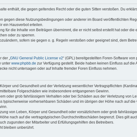
nhalte enthält, die gegen geltendes Recht oder die guten Sitten verstoßen. Du erklä
ßen gegen diese Nutzungsbedingungen oder anderer im Board veröffentlichten Reg
r ein Hausverbot erteilen.
 für die Inhalte von Beiträgen übernimmt, die er nicht selbst erstellt hat oder die
chen oder zu sperren.
abzuändern, sofern sie gegen o. g. Regeln verstoßen oder geeignet sind, dem Betr
 der „
GNU General Public License v2
“ (GPL) bereitgestellten Foren-Software von
y unter
www.phpbb.de
zur Verfügung gestellt. Beide haben keinen Einfluss auf die
cke nicht untersagen oder auf Inhalte fremder Foren Einfluss nehmen.
Körper und Gesundheit und der Verletzung wesentlicher Vertragspflichten (Kardinalp
für mittelbare Folgeschäden wie insbesondere entgangenen Gewinn.
chem oder grob fahrlässigem Verhalten oder bei Schäden aus der Verletzung von L
hluss typischerweise vorhersehbaren Schäden und im übrigen der Höhe nach auf die 
winn.
zung von Leben, Körper und Gesundheit oder vorsätzlichem oder grob fahrlässigem
öhe nach auf die vertragstypischen Durchschnittsschäden begrenzt. Dies gilt au
ch zugunsten der Mitarbeiter und Erfüllungsgehilfen des Betreibers.
t bleiben unberührt.