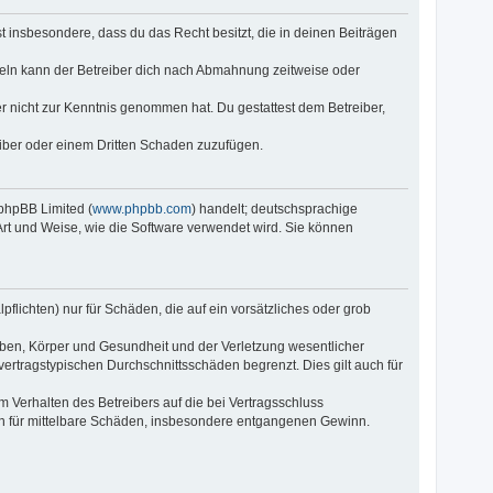
rst insbesondere, dass du das Recht besitzt, die in deinen Beiträgen
eln kann der Betreiber dich nach Abmahnung zeitweise oder
 er nicht zur Kenntnis genommen hat. Du gestattest dem Betreiber,
eiber oder einem Dritten Schaden zuzufügen.
 phpBB Limited (
www.phpbb.com
) handelt; deutschsprachige
 Art und Weise, wie die Software verwendet wird. Sie können
flichten) nur für Schäden, die auf ein vorsätzliches oder grob
eben, Körper und Gesundheit und der Verletzung wesentlicher
vertragstypischen Durchschnittsschäden begrenzt. Dies gilt auch für
 Verhalten des Betreibers auf die bei Vertragsschluss
ch für mittelbare Schäden, insbesondere entgangenen Gewinn.