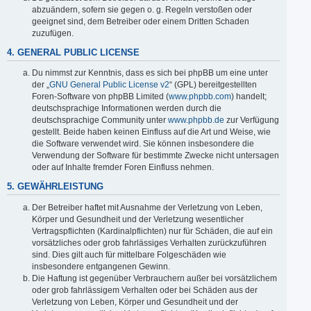
abzuändern, sofern sie gegen o. g. Regeln verstoßen oder
geeignet sind, dem Betreiber oder einem Dritten Schaden
zuzufügen.
4. GENERAL PUBLIC LICENSE
Du nimmst zur Kenntnis, dass es sich bei phpBB um eine unter
der „
GNU General Public License v2
“ (GPL) bereitgestellten
Foren-Software von phpBB Limited (
www.phpbb.com
) handelt;
deutschsprachige Informationen werden durch die
deutschsprachige Community unter
www.phpbb.de
zur Verfügung
gestellt. Beide haben keinen Einfluss auf die Art und Weise, wie
die Software verwendet wird. Sie können insbesondere die
Verwendung der Software für bestimmte Zwecke nicht untersagen
oder auf Inhalte fremder Foren Einfluss nehmen.
5. GEWÄHRLEISTUNG
Der Betreiber haftet mit Ausnahme der Verletzung von Leben,
Körper und Gesundheit und der Verletzung wesentlicher
Vertragspflichten (Kardinalpflichten) nur für Schäden, die auf ein
vorsätzliches oder grob fahrlässiges Verhalten zurückzuführen
sind. Dies gilt auch für mittelbare Folgeschäden wie
insbesondere entgangenen Gewinn.
Die Haftung ist gegenüber Verbrauchern außer bei vorsätzlichem
oder grob fahrlässigem Verhalten oder bei Schäden aus der
Verletzung von Leben, Körper und Gesundheit und der