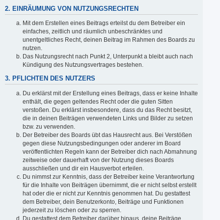
2. EINRÄUMUNG VON NUTZUNGSRECHTEN
Mit dem Erstellen eines Beitrags erteilst du dem Betreiber ein
einfaches, zeitlich und räumlich unbeschränktes und
unentgeltliches Recht, deinen Beitrag im Rahmen des Boards zu
nutzen.
Das Nutzungsrecht nach Punkt 2, Unterpunkt a bleibt auch nach
Kündigung des Nutzungsvertrages bestehen.
3. PFLICHTEN DES NUTZERS
Du erklärst mit der Erstellung eines Beitrags, dass er keine Inhalte
enthält, die gegen geltendes Recht oder die guten Sitten
verstoßen. Du erklärst insbesondere, dass du das Recht besitzt,
die in deinen Beiträgen verwendeten Links und Bilder zu setzen
bzw. zu verwenden.
Der Betreiber des Boards übt das Hausrecht aus. Bei Verstößen
gegen diese Nutzungsbedingungen oder anderer im Board
veröffentlichten Regeln kann der Betreiber dich nach Abmahnung
zeitweise oder dauerhaft von der Nutzung dieses Boards
ausschließen und dir ein Hausverbot erteilen.
Du nimmst zur Kenntnis, dass der Betreiber keine Verantwortung
für die Inhalte von Beiträgen übernimmt, die er nicht selbst erstellt
hat oder die er nicht zur Kenntnis genommen hat. Du gestattest
dem Betreiber, dein Benutzerkonto, Beiträge und Funktionen
jederzeit zu löschen oder zu sperren.
Du gestattest dem Betreiber darüber hinaus, deine Beiträge