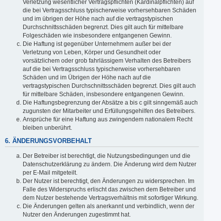
Verletzung wesentlicher Vertragspflichten (Kardinalpflichten) auf
die bei Vertragsschluss typischerweise vorhersehbaren Schäden
und im übrigen der Höhe nach auf die vertragstypischen
Durchschnittsschäden begrenzt. Dies gilt auch für mittelbare
Folgeschäden wie insbesondere entgangenen Gewinn.
Die Haftung ist gegenüber Unternehmern außer bei der
Verletzung von Leben, Körper und Gesundheit oder
vorsätzlichem oder grob fahrlässigem Verhalten des Betreibers
auf die bei Vertragsschluss typischerweise vorhersehbaren
Schäden und im Übrigen der Höhe nach auf die
vertragstypischen Durchschnittsschäden begrenzt. Dies gilt auch
für mittelbare Schäden, insbesondere entgangenen Gewinn.
Die Haftungsbegrenzung der Absätze a bis c gilt sinngemäß auch
zugunsten der Mitarbeiter und Erfüllungsgehilfen des Betreibers.
Ansprüche für eine Haftung aus zwingendem nationalem Recht
bleiben unberührt.
6. ÄNDERUNGSVORBEHALT
Der Betreiber ist berechtigt, die Nutzungsbedingungen und die
Datenschutzerklärung zu ändern. Die Änderung wird dem Nutzer
per E-Mail mitgeteilt.
Der Nutzer ist berechtigt, den Änderungen zu widersprechen. Im
Falle des Widerspruchs erlischt das zwischen dem Betreiber und
dem Nutzer bestehende Vertragsverhältnis mit sofortiger Wirkung.
Die Änderungen gelten als anerkannt und verbindlich, wenn der
Nutzer den Änderungen zugestimmt hat.