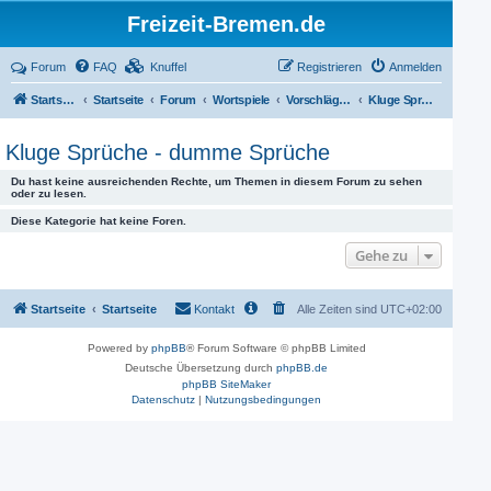
Freizeit-Bremen.de
Forum
FAQ
Knuffel
Registrieren
Anmelden
Startseite
Startseite
Forum
Wortspiele
Vorschläge für Aktivitäten
Kluge Sprüche - dumme Sprüche
Kluge Sprüche - dumme Sprüche
Du hast keine ausreichenden Rechte, um Themen in diesem Forum zu sehen
oder zu lesen.
Diese Kategorie hat keine Foren.
Gehe zu
Startseite
Startseite
Kontakt
Alle Zeiten sind
UTC+02:00
Powered by
phpBB
® Forum Software © phpBB Limited
Deutsche Übersetzung durch
phpBB.de
phpBB SiteMaker
Datenschutz
|
Nutzungsbedingungen