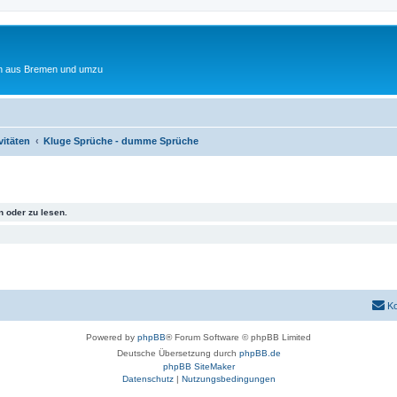
ten aus Bremen und umzu
vitäten
Kluge Sprüche - dumme Sprüche
 oder zu lesen.
Ko
Powered by
phpBB
® Forum Software © phpBB Limited
Deutsche Übersetzung durch
phpBB.de
phpBB SiteMaker
Datenschutz
|
Nutzungsbedingungen