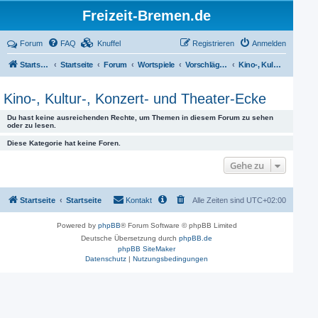
Freizeit-Bremen.de
Forum
FAQ
Knuffel
Registrieren
Anmelden
Startseite
Startseite
Forum
Wortspiele
Vorschläge für Aktivitäten
Kino-, Kultur-, Konzert- und Theater-Ecke
Kino-, Kultur-, Konzert- und Theater-Ecke
Du hast keine ausreichenden Rechte, um Themen in diesem Forum zu sehen
oder zu lesen.
Diese Kategorie hat keine Foren.
Gehe zu
Startseite
Startseite
Kontakt
Alle Zeiten sind
UTC+02:00
Powered by
phpBB
® Forum Software © phpBB Limited
Deutsche Übersetzung durch
phpBB.de
phpBB SiteMaker
Datenschutz
|
Nutzungsbedingungen