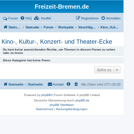
Freizeit-Bremen.de
Forum
FAQ
Knuffel
Registrieren
Anmelden
Startseite
Startseite
Forum
Wortspiele
Vorschläge für Aktivitäten
Kino-, Kultur-, Konzert- und Theater-Ecke
Kino-, Kultur-, Konzert- und Theater-Ecke
Du hast keine ausreichenden Rechte, um Themen in diesem Forum zu sehen
oder zu lesen.
Diese Kategorie hat keine Foren.
Gehe zu
Startseite
Startseite
Kontakt
Alle Zeiten sind
UTC+02:00
Powered by
phpBB
® Forum Software © phpBB Limited
Deutsche Übersetzung durch
phpBB.de
phpBB SiteMaker
Datenschutz
|
Nutzungsbedingungen