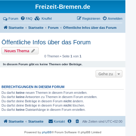
Freizeit-Bremen.de
Forum
FAQ
Knuffel
Registrieren
Anmelden
Startseite
Startseite
Forum
Öffentliche Infos über das Forum
Öffentliche Infos über das Forum
Neues Thema
0 Themen • Seite
1
von
1
In diesem Forum gibt es keine Themen oder Beiträge.
Gehe zu
BERECHTIGUNGEN IN DIESEM FORUM
Du darfst
keine
neuen Themen in diesem Forum erstellen.
Du darfst
keine
Antworten zu Themen in diesem Forum erstellen.
Du darfst deine Beiträge in diesem Forum
nicht
ändern.
Du darfst deine Beiträge in diesem Forum
nicht
löschen.
Du darfst
keine
Dateianhänge in diesem Forum erstellen.
Startseite
Startseite
Kontakt
Alle Zeiten sind
UTC+02:00
Powered by
phpBB
® Forum Software © phpBB Limited