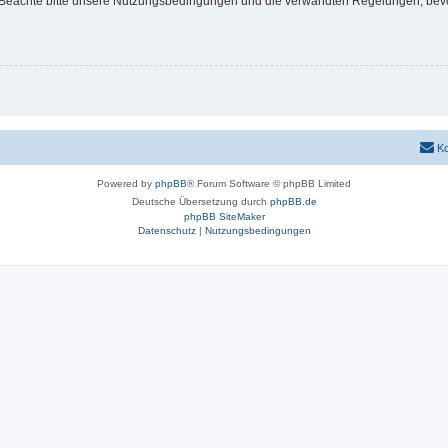
Beachte bitte unsere Nutzungsbedingungen und die verwandten Regelungen, bevor d
Ko
Powered by
phpBB
® Forum Software © phpBB Limited
Deutsche Übersetzung durch
phpBB.de
phpBB SiteMaker
Datenschutz
|
Nutzungsbedingungen