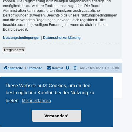
können. Die Registrierung ist in wenigen Augenblicken erledigt und
ermöglicht dir, auf weitere Funktionen zuzugreifen. Die Board-
Administration kann registrierten Benutzern auch zusätzliche
Berechtigungen zuweisen. Beachte bitte unsere Nutzungsbedingungen
und die verwandten Regelungen, bevor du dich registrierst. Bitte
beachte auch die jeweiligen Forenregeln, wenn du dich in diesem
Board bewegst.
Nutzungsbedingungen
|
Datenschutzerklärung
Registrieren
Startseite
Startseite
Kontakt
Alle Zeiten sind
UTC+02:00
Powered by
phpBB
® Forum Software © phpBB Limited
Deutsche Übersetzung durch
phpBB.de
Diese Website nutzt Cookies, um dir den
phpBB SiteMaker
bestmöglichen Komfort bei der Nutzung zu
Datenschutz
|
Nutzungsbedingungen
bieten.
Mehr erfahren
Verstanden!